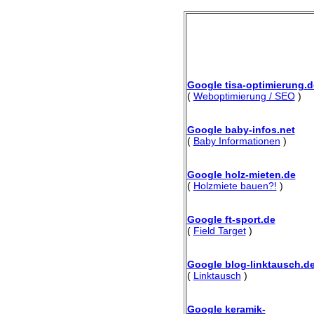
Google tisa-optimierung.d
(
Weboptimierung / SEO
)
Google baby-infos.net
(
Baby Informationen
)
Google holz-mieten.de
(
Holzmiete bauen?!
)
Google ft-sport.de
(
Field Target
)
Google blog-linktausch.d
(
Linktausch
)
Google keramik-