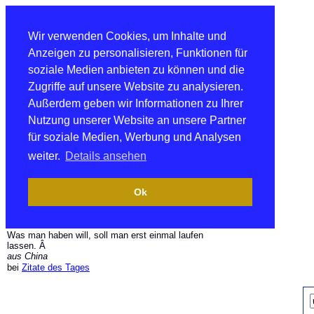
Wir verwenden Cookies, um Inhalte und
Anzeigen zu personalisieren, Funktionen für
soziale Medien anbieten zu können und die
Zugriffe auf unsere Website zu analysieren.
Außerdem geben wir Informationen zu Ihrer
Nutzung unserer Website an unsere Partner
für soziale Medien, Werbung und Analysen
weiter.
Details ansehen
Ok
Was man haben will, soll man erst einmal laufen
lassen. Â
aus China
bei
Zitate des Tages