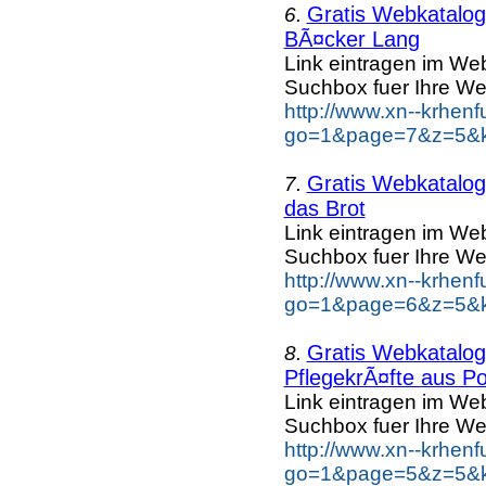
Gratis Webkatalog 
6.
BÃ¤cker Lang
Link eintragen im Web
Suchbox fuer Ihre We
http://www.xn--krhen
go=1&page=7&z=5&k
Gratis Webkatalog 
7.
das Brot
Link eintragen im Web
Suchbox fuer Ihre We
http://www.xn--krhen
go=1&page=6&z=5&ke
Gratis Webkatalog 
8.
PflegekrÃ¤fte aus Po
Link eintragen im Web
Suchbox fuer Ihre We
http://www.xn--krhen
go=1&page=5&z=5&ke