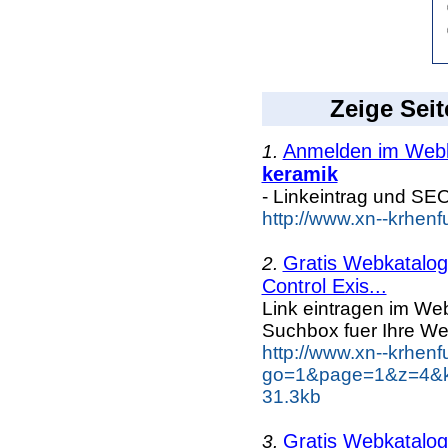
Zeige Seit
Anmelden im Webka
1.
keramik
- Linkeintrag und SE
http://www.xn--krhen
Gratis Webkatalog 
2.
Control Exis...
Link eintragen im Web
Suchbox fuer Ihre We
http://www.xn--krhen
go=1&page=1&z=4&ke
31.3kb
Gratis Webkatalog 
3.