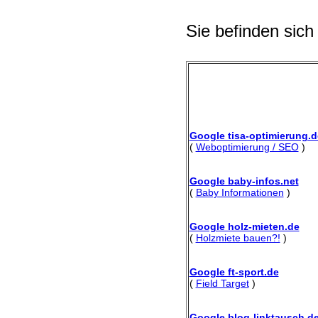
Sie befinden sich
Google tisa-optimierung.d
(
Weboptimierung / SEO
)
Google baby-infos.net
(
Baby Informationen
)
Google holz-mieten.de
(
Holzmiete bauen?!
)
Google ft-sport.de
(
Field Target
)
Google blog-linktausch.d