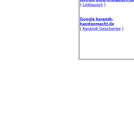
(
Linktausch
)
Google keramik-
handgemacht.de
(
Keramik Geschenke
)