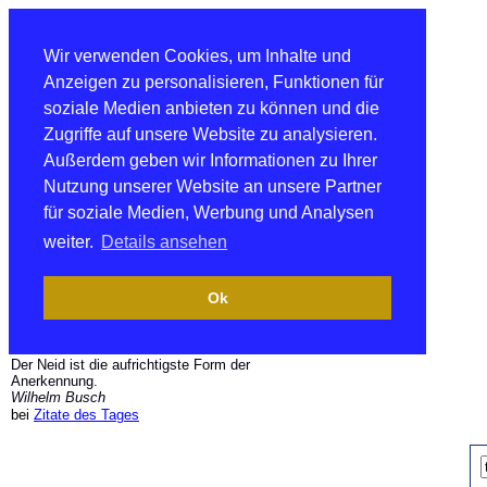
Wir verwenden Cookies, um Inhalte und
Anzeigen zu personalisieren, Funktionen für
soziale Medien anbieten zu können und die
Zugriffe auf unsere Website zu analysieren.
Außerdem geben wir Informationen zu Ihrer
Nutzung unserer Website an unsere Partner
für soziale Medien, Werbung und Analysen
weiter.
Details ansehen
Ok
Der Neid ist die aufrichtigste Form der
Anerkennung.
Wilhelm Busch
bei
Zitate des Tages