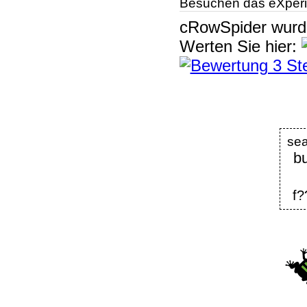
Besuchen das eXperi
cRowSpider
wur
Werten Sie hier:
se
bu
f?