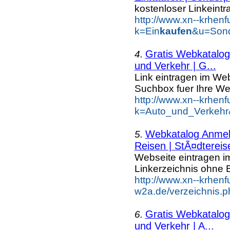
kostenloser Linkeintr
http://www.xn--krhen
k=Ein
kaufen
&u=Sond
Gratis Webkatalog 
4.
und Verkehr | G...
Link eintragen im Web
Suchbox fuer Ihre We
http://www.xn--krhen
k=Auto_und_Verkehr
Webkatalog Anmeld
5.
Reisen | StÃ¤dtereis
Webseite eintragen i
Linkerzeichnis ohne B
http://www.xn--krhenf
w2a.de/verzeichnis.p
Gratis Webkatalog 
6.
und Verkehr | A...