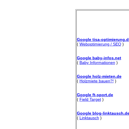
Google tisa-optimierung.d
(
Weboptimierung / SEO
)
Google baby-infos.net
(
Baby Informationen
)
Google holz-mieten.de
(
Holzmiete bauen?!
)
Google ft-sport.de
(
Field Target
)
Google blog-linktausch.d
(
Linktausch
)