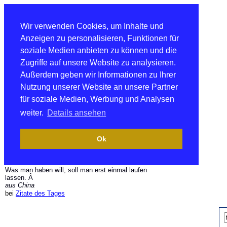
Wir verwenden Cookies, um Inhalte und
Anzeigen zu personalisieren, Funktionen für
soziale Medien anbieten zu können und die
Zugriffe auf unsere Website zu analysieren.
Außerdem geben wir Informationen zu Ihrer
Nutzung unserer Website an unsere Partner
für soziale Medien, Werbung und Analysen
weiter.
Details ansehen
Ok
Was man haben will, soll man erst einmal laufen
lassen. Â
aus China
bei
Zitate des Tages