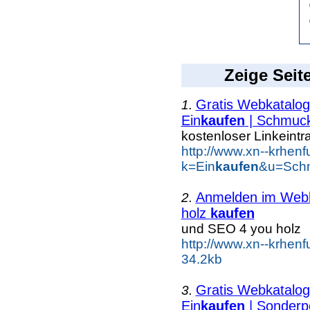
Zeige Seit
Gratis Webkatalog 
1.
Ein
kaufen
| Schmuc
kostenloser Linkeintr
http://www.xn--krhen
k=Ein
kaufen
&u=Schm
Anmelden im Webka
2.
holz
kaufen
und SEO 4 you holz
http://www.xn--krhen
34.2kb
Gratis Webkatalog 
3.
Ein
kaufen
| Sonderp