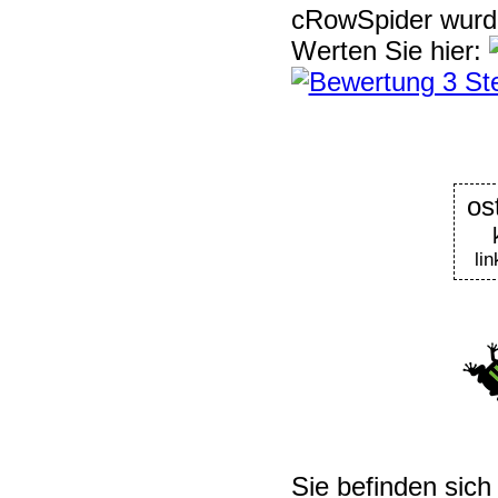
cRowSpider
wur
Werten Sie hier:
os
li
Sie befinden sich