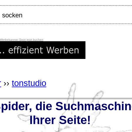
i socken
 Werbebanner Spot jetzt buchen
r
››
tonstudio
ider, die Suchmaschin
Ihrer Seite!