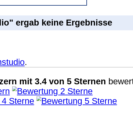
io" ergab keine Ergebnisse
nstudio
.
zern
mit
3.4
von
5
Sternen
bewert