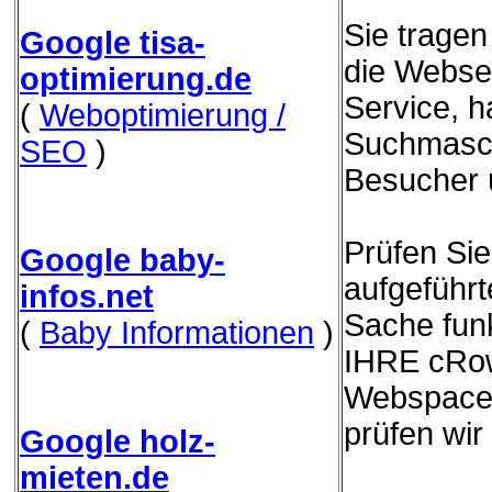
Sie trage
Google tisa-
die Websei
optimierung.de
Service, h
(
Weboptimierung /
Suchmasch
SEO
)
Besucher 
Prüfen Sie
Google baby-
aufgeführ
infos.net
Sache funk
(
Baby Informationen
)
IHRE cRow
Webspace 
prüfen wir
Google holz-
mieten.de