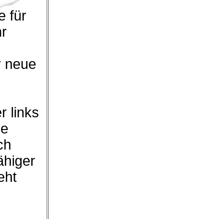
 für
hr
r neue
r links
ie
ch
ähiger
eht