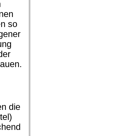
n
hnen
en so
igener
ung
der
hauen.
en die
tel)
chend