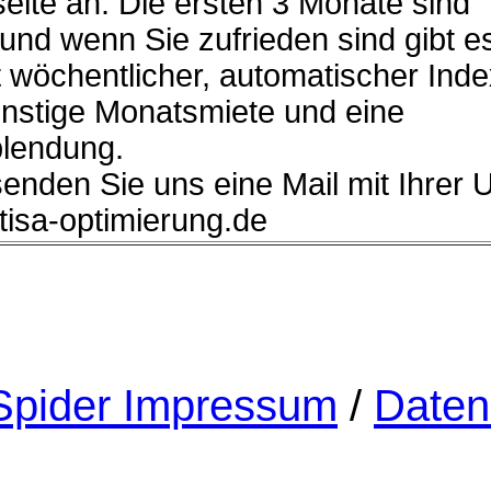
eite an. Die ersten 3 Monate sind
 und wenn Sie zufrieden sind gibt e
 wöchentlicher, automatischer Ind
ünstige Monatsmiete und eine
lendung.
senden Sie uns eine Mail mit Ihrer 
]tisa-optimierung.de
pider Impressum
/
Daten