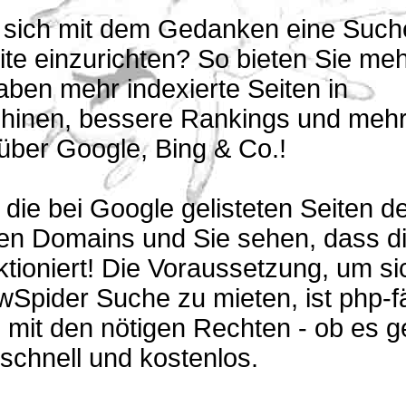
n sich mit dem Gedanken eine Suche
te einzurichten? So bieten Sie me
aben mehr indexierte Seiten in
inen, bessere Rankings und meh
über Google, Bing & Co.!
 die bei Google gelisteten Seiten de
ten Domains und Sie sehen, dass d
tioniert! Die Voraussetzung, um si
Spider Suche zu mieten, ist php-f
mit den nötigen Rechten - ob es g
 schnell und kostenlos.