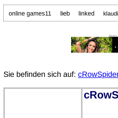
lieb
online games11
linked
klaud
diesen
Sie befinden sich auf:
cRowSpide
cRowSp