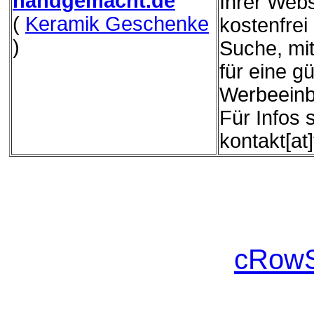
handgemacht.de
Ihrer Webs
(
Keramik Geschenke
kostenfrei
)
Suche, mit
für eine g
Werbeeinb
Für Infos 
kontakt[at
cRowS