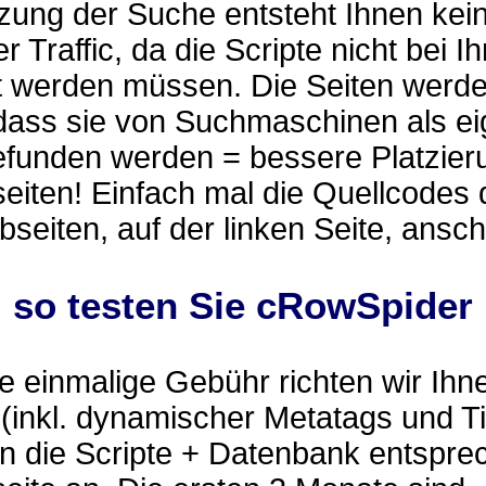
zung der Suche entsteht Ihnen kei
r Traffic, da die Scripte nicht bei I
t werden müssen. Die Seiten werd
 dass sie von Suchmaschinen als e
efunden werden = bessere Platzier
eiten! Einfach mal die Quellcodes 
eiten, auf der linken Seite, ansc
.. so testen Sie cRowSpider
 einmalige Gebühr richten wir Ihn
(inkl. dynamischer Metatags und Ti
n die Scripte + Datenbank entspre