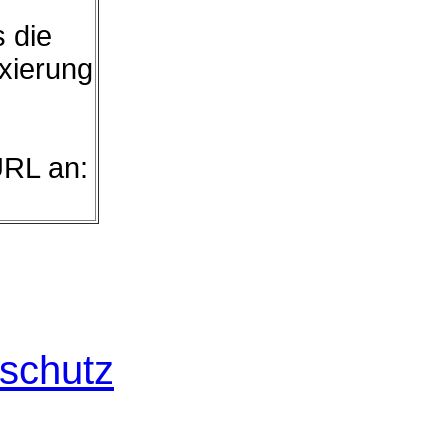
s die
exierung
URL an:
schutz