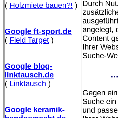
Durch Nut
(
Holzmiete bauen?!
)
zusätzliche
ausgeführ
angelegt,
Google ft-sport.de
Content g
(
Field Target
)
Ihrer Webs
Suche-Webs
Google blog-
.
linktausch.de
(
Linktausch
)
Gegen eine
Suche ein 
Google keramik-
und passe