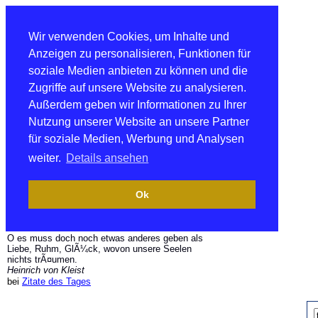
Wir verwenden Cookies, um Inhalte und
Anzeigen zu personalisieren, Funktionen für
soziale Medien anbieten zu können und die
Zugriffe auf unsere Website zu analysieren.
Außerdem geben wir Informationen zu Ihrer
Nutzung unserer Website an unsere Partner
für soziale Medien, Werbung und Analysen
weiter.
Details ansehen
Ok
O es muss doch noch etwas anderes geben als
Liebe, Ruhm, GlÃ¼ck, wovon unsere Seelen
nichts trÃ¤umen.
Heinrich von Kleist
bei
Zitate des Tages