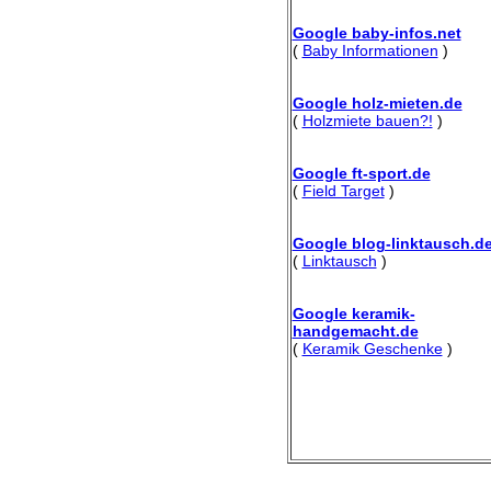
Google baby-infos.net
(
Baby Informationen
)
Google holz-mieten.de
(
Holzmiete bauen?!
)
Google ft-sport.de
(
Field Target
)
Google blog-linktausch.d
(
Linktausch
)
Google keramik-
handgemacht.de
(
Keramik Geschenke
)