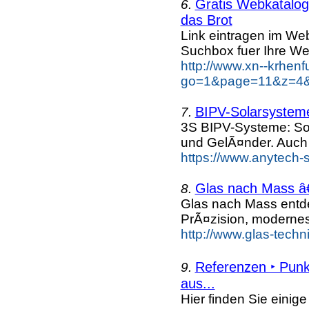
Gratis Webkatalog 
6.
das Brot
Link eintragen im Web
Suchbox fuer Ihre We
http://www.xn--krhen
go=1&page=11&z=4&k
BIPV-Solarsysteme
7.
3S BIPV-Systeme: So
und GelÃ¤nder. Auch
https://www.anytech-s
Glas nach Mass â€
8.
Glas nach Mass entd
PrÃ¤zision, moderne
http://www.glas-techn
Referenzen ‣ Punk
9.
aus...
Hier finden Sie einig