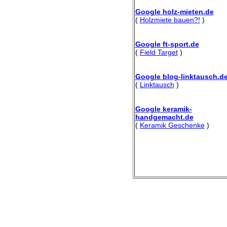
Google holz-mieten.de
(
Holzmiete bauen?!
)
Google ft-sport.de
(
Field Target
)
Google blog-linktausch.d
(
Linktausch
)
Google keramik-
handgemacht.de
(
Keramik Geschenke
)