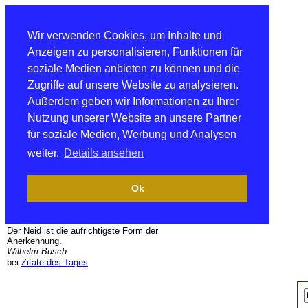
Wir verwenden Cookies, um Inhalte und
Anzeigen zu personalisieren, Funktionen für
soziale Medien anbieten zu können und die
Zugriffe auf unsere Website zu analysieren.
Außerdem geben wir Informationen zu Ihrer
Nutzung unserer Website an unsere Partner
für soziale Medien, Werbung und Analysen
weiter.
Details ansehen
Ok
Der Neid ist die aufrichtigste Form der
Anerkennung.
Wilhelm Busch
bei
Zitate des Tages