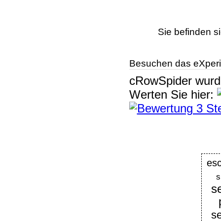
Sie befinden s
Besuchen das eXperi
cRowSpider
wur
Werten Sie hier:
es
s
s
s