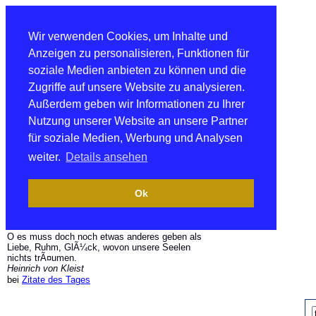
Wir verwenden Cookies, um Inhalte und
Anzeigen zu personalisieren, Funktionen für
soziale Medien anbieten zu können und die
Zugriffe auf unsere Website zu analysieren.
Außerdem geben wir Informationen zu Ihrer
Nutzung unserer Website an unsere Partner
für soziale Medien, Werbung und Analysen
weiter.
Details ansehen
Ok
O es muss doch noch etwas anderes geben als
Liebe, Ruhm, GlÃ¼ck, wovon unsere Seelen
nichts trÃ¤umen.
Heinrich von Kleist
bei
Zitate des Tages