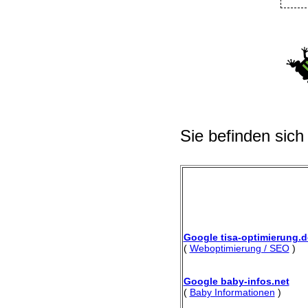
Sie befinden sich
Google tisa-optimierung.d
(
Weboptimierung / SEO
)
Google baby-infos.net
(
Baby Informationen
)