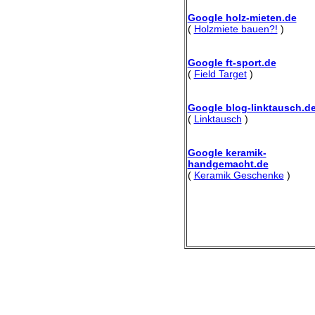
Google holz-mieten.de
(
Holzmiete bauen?!
)
Google ft-sport.de
(
Field Target
)
Google blog-linktausch.d
(
Linktausch
)
Google keramik-
handgemacht.de
(
Keramik Geschenke
)