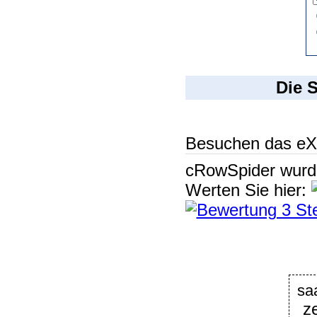
Die 
Besuchen das eX
cRowSpider
wur
Werten Sie hier:
sa
z