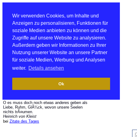
Wir verwenden Cookies, um Inhalte und
Anzeigen zu personalisieren, Funktionen für
soziale Medien anbieten zu können und die
Zugriffe auf unsere Website zu analysieren.
Außerdem geben wir Informationen zu Ihrer
Nutzung unserer Website an unsere Partner
für soziale Medien, Werbung und Analysen
weiter.
Details ansehen
Ok
O es muss doch noch etwas anderes geben als
Liebe, Ruhm, GlÃ¼ck, wovon unsere Seelen
nichts trÃ¤umen.
Heinrich von Kleist
bei
Zitate des Tages