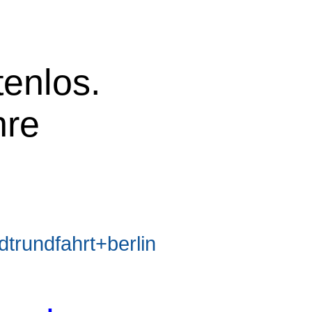
tenlos.
hre
rundfahrt+berlin