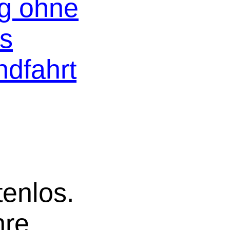
og ohne
os
ndfahrt
tenlos.
hre