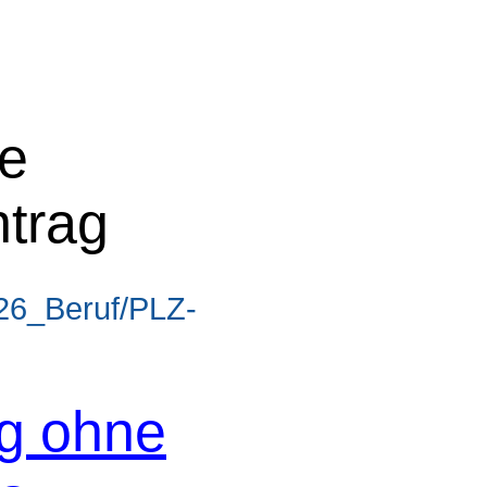
ne
ntrag
26_Beruf/PLZ-
og ohne