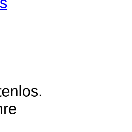
os
tenlos.
hre