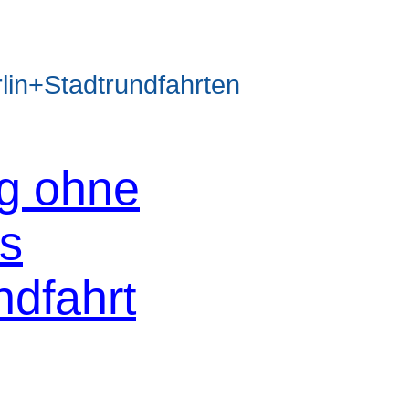
n+Stadtrundfahrten
og ohne
os
ndfahrt