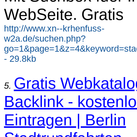
WebSeite. Gratis
http://www.xn--krhenfuss-
w2a.de/suchen.php?
go=1&page=1&z=4&keyword=stadt
- 29.8kb
Gratis Webkatal
5.
Backlink - kostenl
Eintragen | Berlin