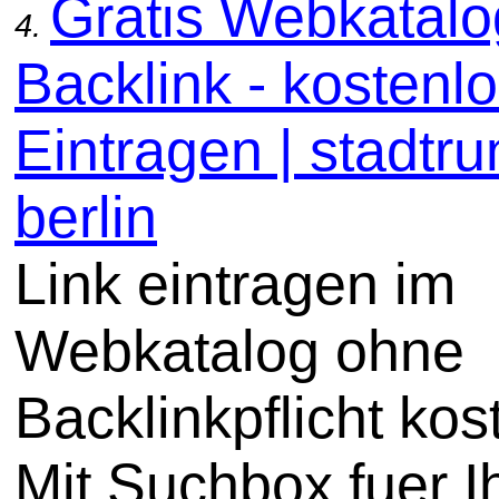
Gratis Webkatal
4.
Backlink - kostenl
Eintragen | stadtru
berlin
Link eintragen im
Webkatalog ohne
Backlinkpflicht kos
Mit Suchbox fuer I