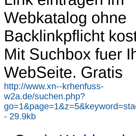
Webkatalog ohne
Backlinkpflicht kos
Mit Suchbox fuer I
WebSeite. Gratis
http://www.xn--krhenfuss-
w2a.de/suchen.php?
go=1&page=1&z=5&keyword=stadt
- 29.9kb