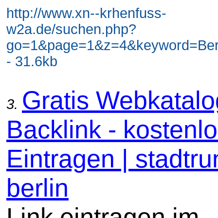
http://www.xn--krhenfuss-
w2a.de/suchen.php?
go=1&page=1&z=4&keyword=Berli
- 31.6kb
Gratis Webkatal
3.
Backlink - kostenl
Eintragen | stadtru
berlin
Link eintragen im