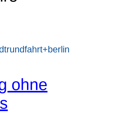
rundfahrt+berlin
og ohne
os