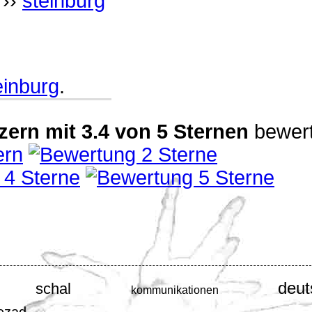
››
steinburg
einburg
.
zern
mit
3.4
von
5
Sternen
bewert
deut
schal
kommunikationen