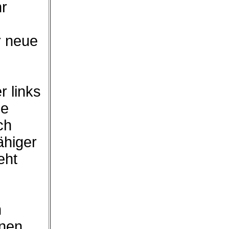
hr
r neue
r links
ie
ch
ähiger
eht
n
hnen