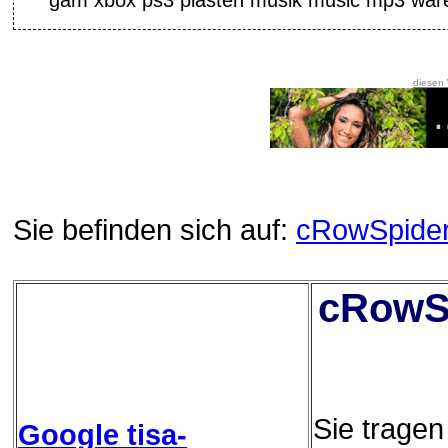
gam xbox ps3 plasten musik music mp3 war
diesen
Sie befinden sich auf:
cRowSpide
cRowSp
Sie trage
Google tisa-