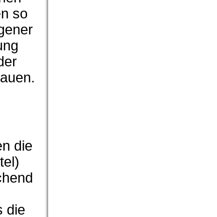
en so
igener
ung
der
hauen.
en die
tel)
chend
s die