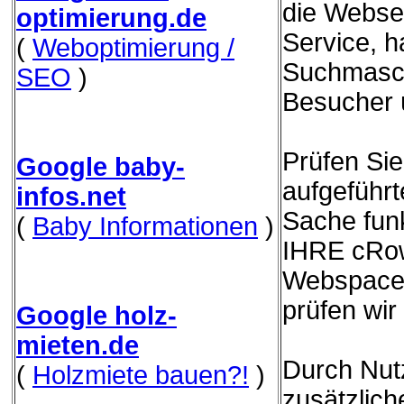
die Websei
optimierung.de
Service, h
(
Weboptimierung /
Suchmasch
SEO
)
Besucher 
Prüfen Sie
Google baby-
aufgeführ
infos.net
Sache funk
(
Baby Informationen
)
IHRE cRow
Webspace 
prüfen wir
Google holz-
mieten.de
Durch Nut
(
Holzmiete bauen?!
)
zusätzliche