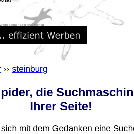
ezad
 Werbebanner Spot jetzt buchen
r
››
steinburg
ider, die Suchmaschin
Ihrer Seite!
n sich mit dem Gedanken eine Suche