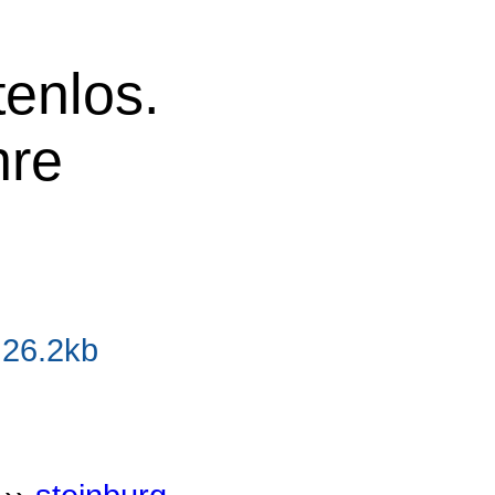
tenlos.
hre
 26.2kb