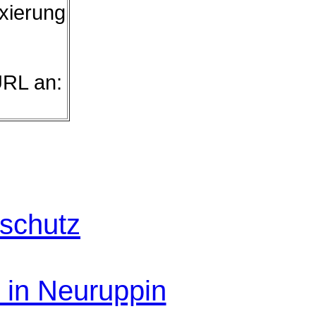
exierung
URL an:
schutz
 in Neuruppin