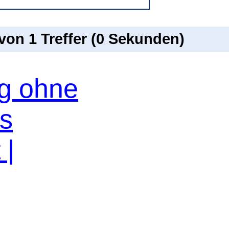
 von 1 Treffer (0 Sekunden)
og ohne
os
 |