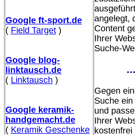
ausgeführ
angelegt,
Google ft-sport.de
Content g
(
Field Target
)
Ihrer Webs
Suche-Webs
Google blog-
.
linktausch.de
(
Linktausch
)
Gegen eine
Suche ein 
Google keramik-
und passe
handgemacht.de
Ihrer Webs
(
Keramik Geschenke
kostenfrei