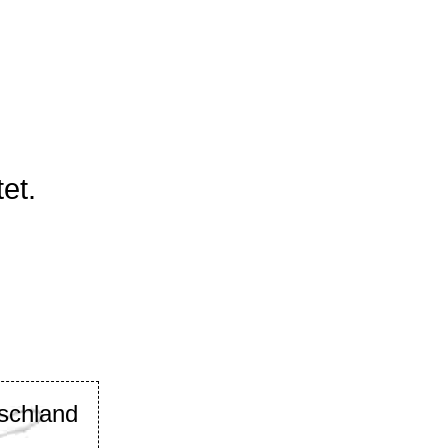
et.
schland