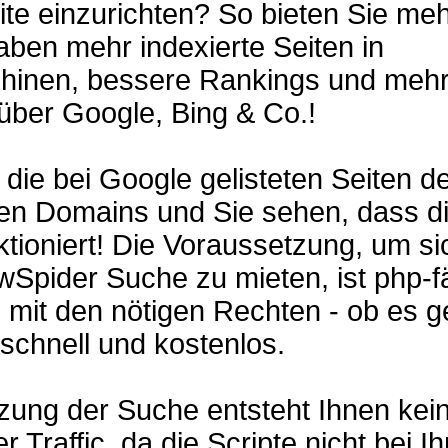
te einzurichten? So bieten Sie me
aben mehr indexierte Seiten in
inen, bessere Rankings und meh
über Google, Bing & Co.!
 die bei Google gelisteten Seiten de
ten Domains und Sie sehen, dass d
tioniert! Die Voraussetzung, um si
Spider Suche zu mieten, ist php-f
mit den nötigen Rechten - ob es g
 schnell und kostenlos.
zung der Suche entsteht Ihnen kei
r Traffic, da die Scripte nicht bei I