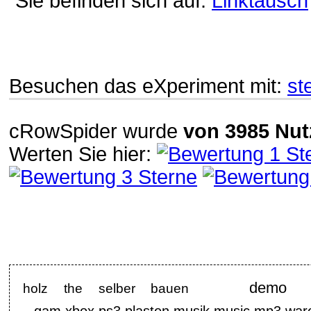
Sie befinden sich auf:
Linktausch
Besuchen das eXperiment mit:
st
cRowSpider
wurde
von
3985
Nut
Werten Sie hier:
demo
holz the selber bauen