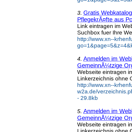
Gratis Webkatalog 
3.
PflegekrÃ¤fte aus Po
Link eintragen im Web
Suchbox fuer Ihre We
http://www.xn--krhen
go=1&page=5&z=4&ke
Anmelden im Webka
4.
GemeinnÃ¼tzige Org
Webseite eintragen i
Linkerzeichnis ohne G
http://www.xn--krhenf
w2a.de/verzeichnis.p
- 29.8kb
Anmelden im Webka
5.
GemeinnÃ¼tzige Org
Webseite eintragen i
Linkerzeichnis ohne G