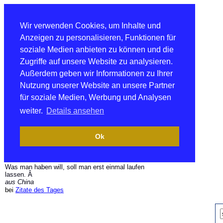
Wir verwenden Cookies, um Inhalte und
Anzeigen zu personalisieren, Funktionen für
soziale Medien anbieten zu können und die
Zugriffe auf unsere Website zu analysieren.
Außerdem geben wir Informationen zu Ihrer
Nutzung unserer Website an unsere Partner
für soziale Medien, Werbung und Analysen
weiter.
Details ansehen
Ok
Was man haben will, soll man erst einmal laufen
lassen. Â
aus China
bei
Zitate des Tages