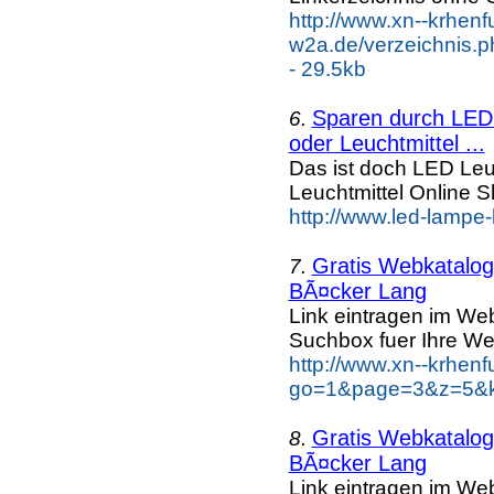
http://www.xn--krhenf
w2a.de/verzeichnis.p
- 29.5kb
Sparen durch LED 
6.
oder Leuchtmittel ...
Das ist doch LED Leuc
Leuchtmittel Online
http://www.led-lampe-
Gratis Webkatalog 
7.
BÃ¤cker Lang
Link eintragen im Web
Suchbox fuer Ihre We
http://www.xn--krhen
go=1&page=3&z=5&k
Gratis Webkatalog 
8.
BÃ¤cker Lang
Link eintragen im Web