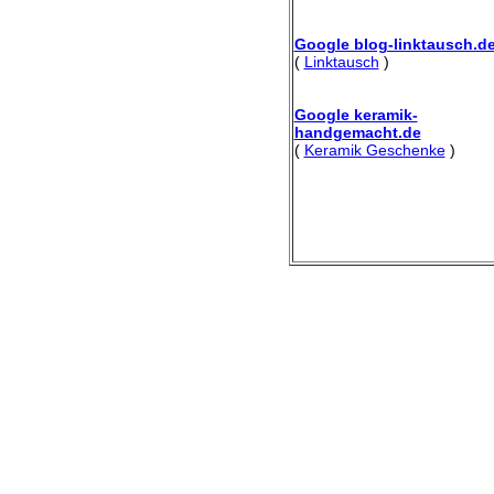
Google blog-linktausch.d
(
Linktausch
)
Google keramik-
handgemacht.de
(
Keramik Geschenke
)