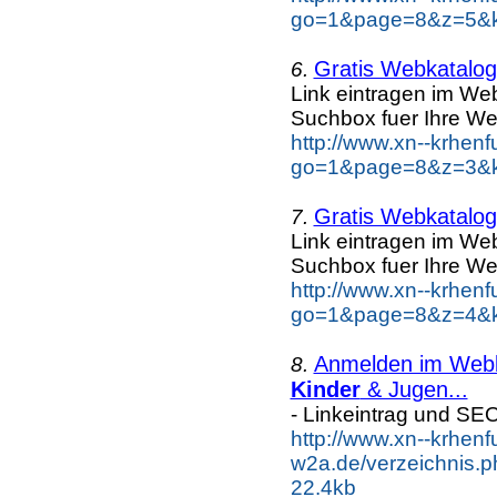
go=1&page=8&z=5&ke
Gratis Webkatalog 
6.
Link eintragen im Web
Suchbox fuer Ihre We
http://www.xn--krhen
go=1&page=8&z=3&ke
Gratis Webkatalog 
7.
Link eintragen im Web
Suchbox fuer Ihre We
http://www.xn--krhen
go=1&page=8&z=4&ke
Anmelden im Webka
8.
Kinder
& Jugen...
- Linkeintrag und SE
http://www.xn--krhenf
w2a.de/verzeichnis.p
22.4kb