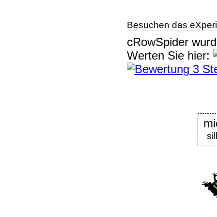
Besuchen das eXperi
cRowSpider
wur
Werten Sie hier:
mi
si