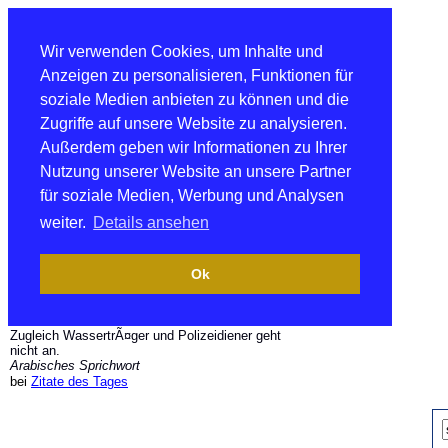
Wir verwenden Cookies, um Inhalte und
Anzeigen zu personalisieren, Funktionen für
soziale Medien anbieten zu können und die
Zugriffe auf unsere Website zu analysieren.
Außerdem geben wir Informationen zu Ihrer
Nutzung unserer Website an unsere Partner
für soziale Medien, Werbung und Analysen
weiter.
Details ansehen
Ok
Zugleich WassertrÃ¤ger und Polizeidiener geht
nicht an.
Arabisches Sprichwort
bei
Zitate des Tages