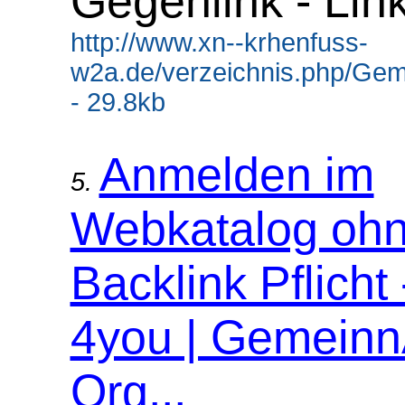
Gegenlink - Lin
http://www.xn--krhenfuss-
w2a.de/verzeichnis.php/Gem
- 29.8kb
Anmelden im
5.
Webkatalog oh
Backlink Pflicht
4you | Gemeinn
Org...