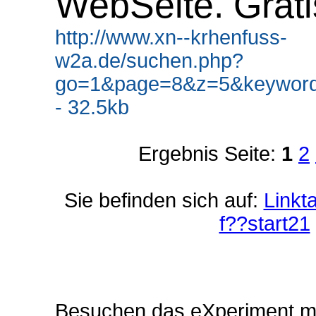
WebSeite. Grati
http://www.xn--krhenfuss-
w2a.de/suchen.php?
go=1&page=8&z=5&keyword
- 32.5kb
Ergebnis Seite:
1
2
Sie befinden sich auf:
Linkt
f??start21
Besuchen das eXperiment m