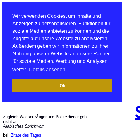
Wir verwenden Cookies, um Inhalte und
Anzeigen zu personalisieren, Funktionen für
soziale Medien anbieten zu können und die
Zugriffe auf unsere Website zu analysieren.
Außerdem geben wir Informationen zu Ihrer
Nutzung unserer Website an unsere Partner
für soziale Medien, Werbung und Analysen
weiter.
Details ansehen
Ok
Zugleich WassertrÃ¤ger und Polizeidiener geht
nicht an.
Arabisches Sprichwort
bei
Zitate des Tages