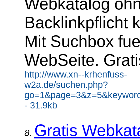
Webkatalog oh
Backlinkpflicht 
Mit Suchbox fue
WebSeite. Grati
http://www.xn--krhenfuss-
w2a.de/suchen.php?
go=1&page=3&z=5&keywor
- 31.9kb
Gratis Webkat
8.