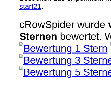
start21
.
cRowSpider
wurde
Sternen
bewertet.
W