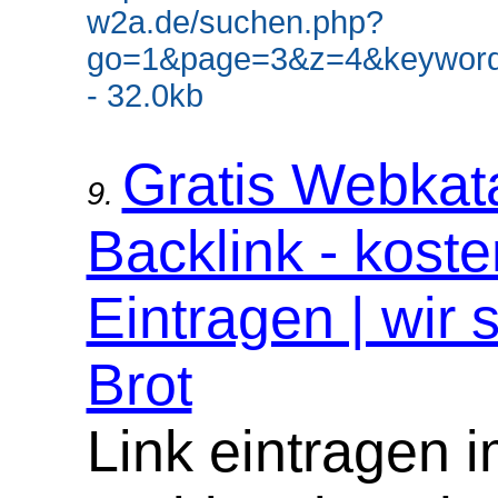
w2a.de/suchen.php?
go=1&page=3&z=4&keywor
- 32.0kb
Gratis Webkat
9.
Backlink - koste
Eintragen | wir 
Brot
Link eintragen 