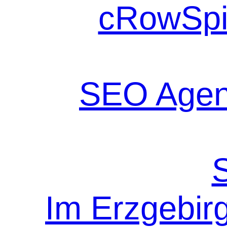
cRowSpi
SEO Agen
Im Erzgebir