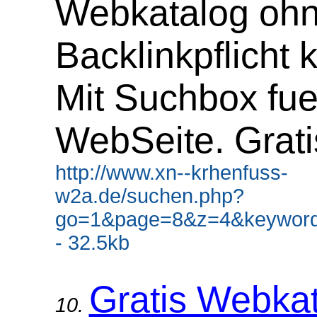
Webkatalog oh
Backlinkpflicht 
Mit Suchbox fue
WebSeite. Grati
http://www.xn--krhenfuss-
w2a.de/suchen.php?
go=1&page=8&z=4&keyword
- 32.5kb
Gratis Webka
10.