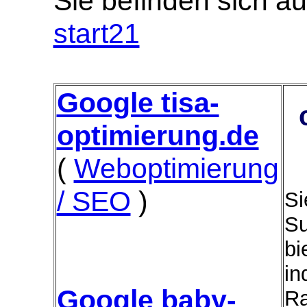
Sie befinden sich au
start21
Google tisa-
optimierung.de
(
Weboptimierung
/ SEO
)
Si
Su
bi
in
Google baby-
Ra