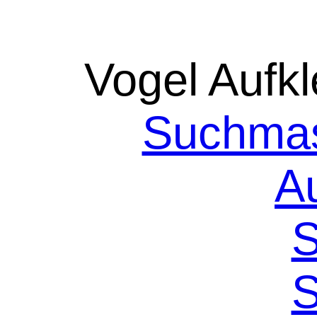
Vogel Aufkl
Suchmas
A
S
S