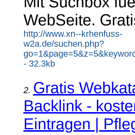
Mit Suchbox fue
WebSeite. Grati
http://www.xn--krhenfuss-
w2a.de/suchen.php?
go=1&page=5&z=5&keyword
- 32.3kb
Gratis Webkat
2.
Backlink - koste
Eintragen | Pfle