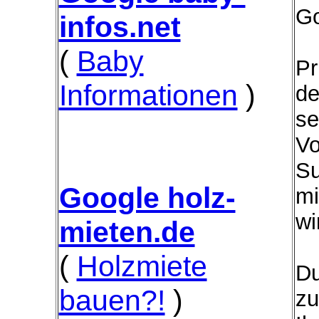
Go
infos.net
(
Baby
Pr
Informationen
)
de
se
Vo
Su
Google holz-
mi
wi
mieten.de
(
Holzmiete
Du
bauen?!
)
zu