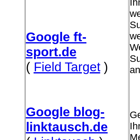
Ih
we
Su
Google ft-
we
We
sport.de
Su
(
Field Target
)
an
Google blog-
Ge
linktausch.de
Ih
Me