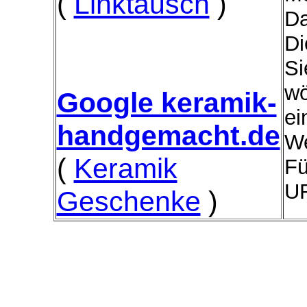
(
Linktausch
)
Da
Di
Si
wö
Google keramik-
ei
handgemacht.de
We
(
Keramik
Fü
UR
Geschenke
)