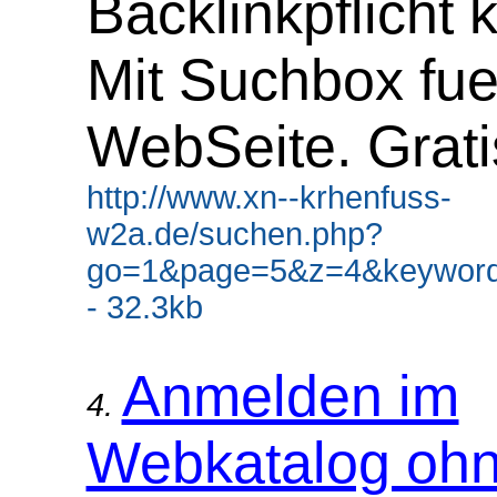
Backlinkpflicht 
Mit Suchbox fue
WebSeite. Grati
http://www.xn--krhenfuss-
w2a.de/suchen.php?
go=1&page=5&z=4&keyword
- 32.3kb
Anmelden im
4.
Webkatalog oh