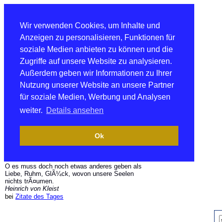
Wir verwenden Cookies, um Inhalte und
Anzeigen zu personalisieren, Funktionen für
soziale Medien anbieten zu können und die
Zugriffe auf unsere Website zu analysieren.
Außerdem geben wir Informationen zu Ihrer
Nutzung unserer Website an unsere Partner
für soziale Medien, Werbung und Analysen
weiter.
Details ansehen
Ok
O es muss doch noch etwas anderes geben als
Liebe, Ruhm, GlÃ¼ck, wovon unsere Seelen
nichts trÃ¤umen.
Heinrich von Kleist
bei
Zitate des Tages