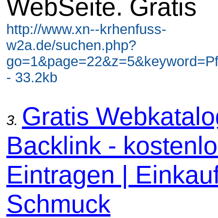
WebSeite. Gratis
http://www.xn--krhenfuss-
w2a.de/suchen.php?
go=1&page=22&z=5&keyword=Pf
- 33.2kb
Gratis Webkatal
3.
Backlink - kostenl
Eintragen | Einkauf
Schmuck