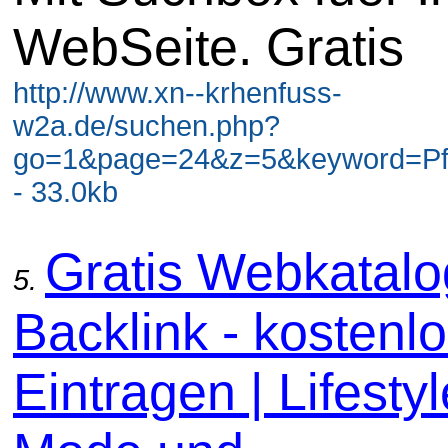
WebSeite. Gratis
http://www.xn--krhenfuss-
w2a.de/suchen.php?
go=1&page=24&z=5&keyword=Pf
- 33.0kb
Gratis Webkatal
5.
Backlink - kostenl
Eintragen | Lifestyl