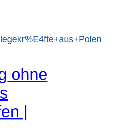
legekr%E4fte+aus+Polen
og ohne
os
en |