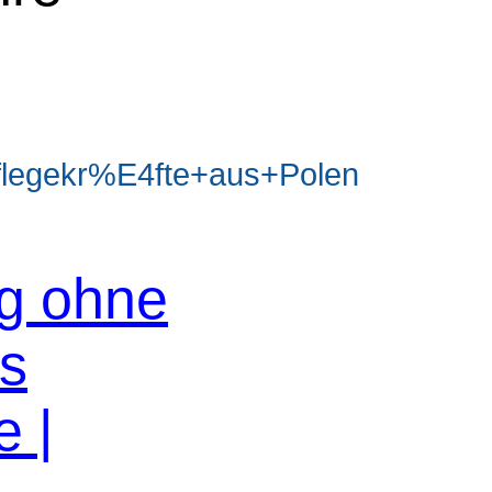
legekr%E4fte+aus+Polen
og ohne
os
e |