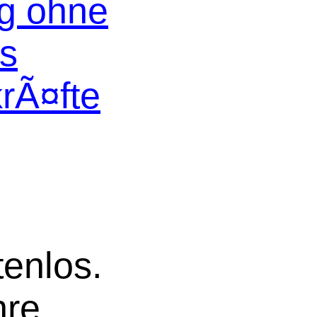
og ohne
os
krÃ¤fte
tenlos.
hre