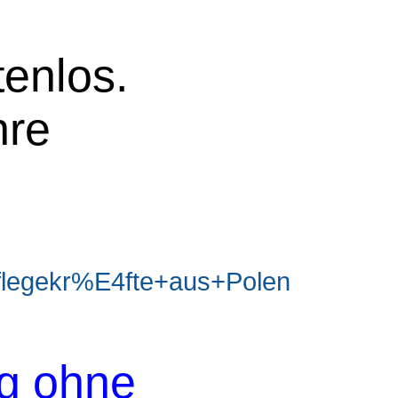
tenlos.
hre
legekr%E4fte+aus+Polen
og ohne