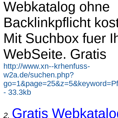
Webkatalog ohne
Backlinkpflicht kos
Mit Suchbox fuer I
WebSeite. Gratis
http://www.xn--krhenfuss-
w2a.de/suchen.php?
go=1&page=25&z=5&keyword=Pf
- 33.3kb
Gratis Webkatal
2.