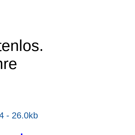
tenlos.
hre
 - 26.0kb