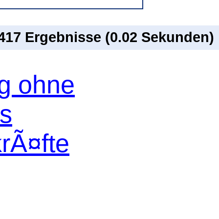
 417 Ergebnisse (0.02 Sekunden)
og ohne
os
krÃ¤fte