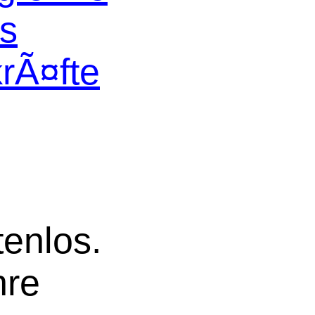
os
krÃ¤fte
tenlos.
hre