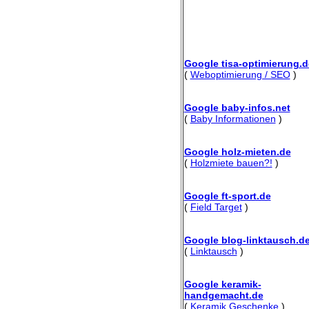
Google tisa-optimierung.d
(
Weboptimierung / SEO
)
Google baby-infos.net
(
Baby Informationen
)
Google holz-mieten.de
(
Holzmiete bauen?!
)
Google ft-sport.de
(
Field Target
)
Google blog-linktausch.d
(
Linktausch
)
Google keramik-
handgemacht.de
(
Keramik Geschenke
)