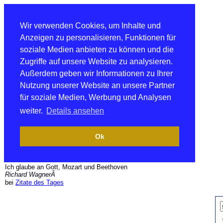
Wir verwenden Cookies, um Inhalte und
Anzeigen zu personalisieren, Funktionen für
soziale Medien anbieten zu können und die
Zugriffe auf unsere Website zu analysieren.
Außerdem geben wir Informationen zu Ihrer
Nutzung unserer Website an unsere Partner
für soziale Medien, Werbung und Analysen
weiter.
Details ansehen
Ok
Ich glaube an Gott, Mozart und Beethoven
Richard WagnerÂ
bei
Zitate des Tages