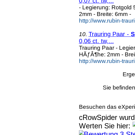
0,07 ct. tw,...
- Legierung: Rotgold 
2mm - Breite: 6mm -
http://www.rubin-trau
Trauring Paar -
S
10.
0,06 ct. tw,...
Trauring Paar - Legie
HÃƒÂ¶he: 2mm - Brei
http://www.rubin-trau
Erge
Sie befinden
Besuchen das eXperi
cRowSpider
wur
Werten Sie hier: