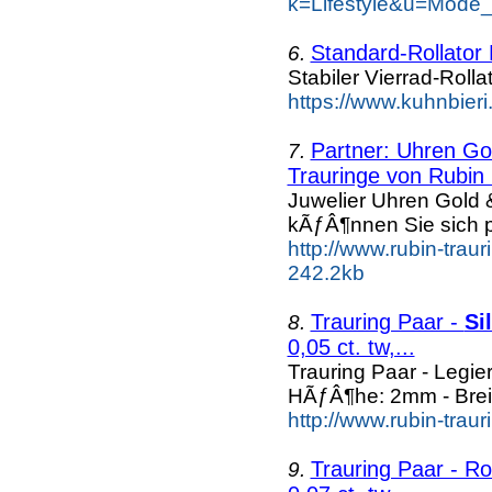
k=Lifestyle&u=Mode
Standard-Rollator
6.
Stabiler Vierrad-Roll
https://www.kuhnbieri
Partner: Uhren G
7.
Trauringe von Rubin 
Juwelier Uhren Gold
kÃƒÂ¶nnen Sie sich 
http://www.rubin-trau
242.2kb
Trauring Paar -
Si
8.
0,05 ct. tw,...
Trauring Paar - Legie
HÃƒÂ¶he: 2mm - Brei
http://www.rubin-trau
Trauring Paar - Ro
9.