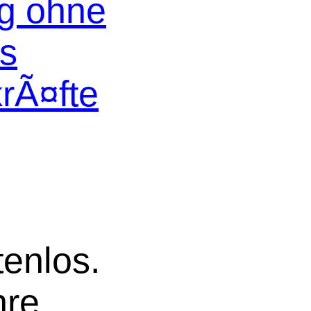
og ohne
os
krÃ¤fte
tenlos.
hre