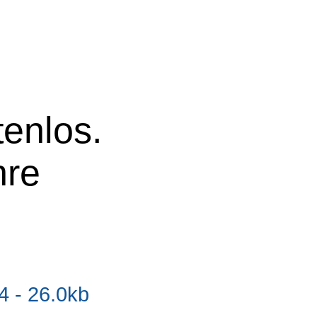
tenlos.
hre
 - 26.0kb