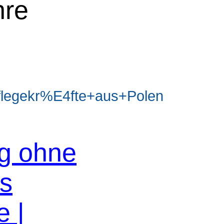
hre
legekr%E4fte+aus+Polen
og ohne
os
e |