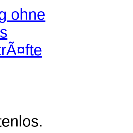
og ohne
os
krÃ¤fte
tenlos.