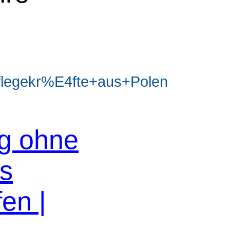
legekr%E4fte+aus+Polen
og ohne
os
en |