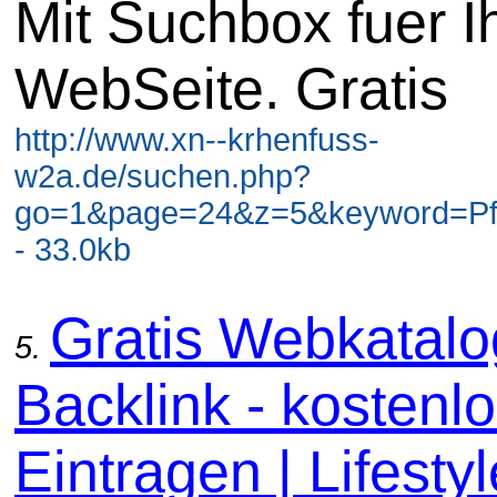
Mit Suchbox fuer I
WebSeite. Gratis
http://www.xn--krhenfuss-
w2a.de/suchen.php?
go=1&page=24&z=5&keyword=Pf
- 33.0kb
Gratis Webkatal
5.
Backlink - kostenl
Eintragen | Lifestyl