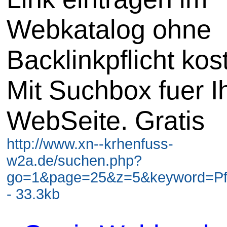
Webkatalog ohne
Backlinkpflicht kos
Mit Suchbox fuer I
WebSeite. Gratis
http://www.xn--krhenfuss-
w2a.de/suchen.php?
go=1&page=25&z=5&keyword=Pf
- 33.3kb