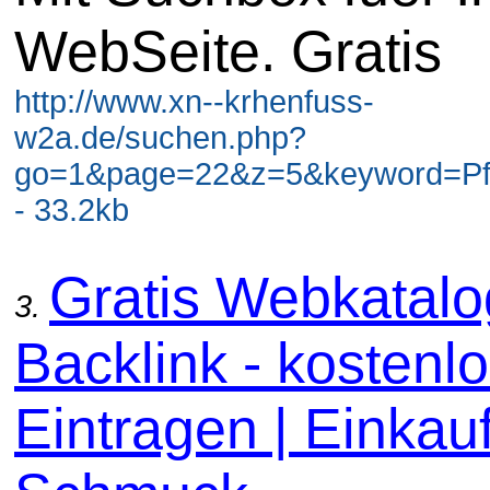
WebSeite. Gratis
http://www.xn--krhenfuss-
w2a.de/suchen.php?
go=1&page=22&z=5&keyword=Pf
- 33.2kb
Gratis Webkatal
3.
Backlink - kostenl
Eintragen | Einkauf