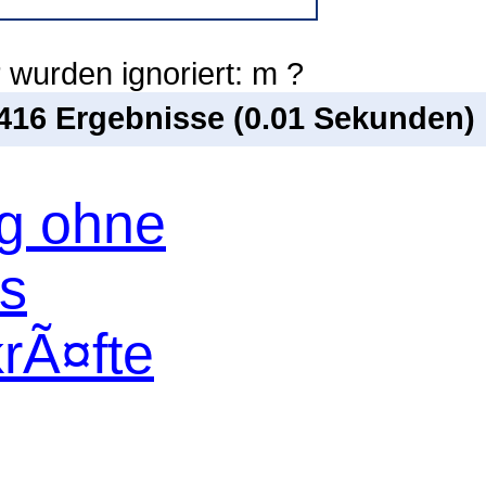
 wurden ignoriert: m ?
 416 Ergebnisse (0.01 Sekunden)
og ohne
os
krÃ¤fte