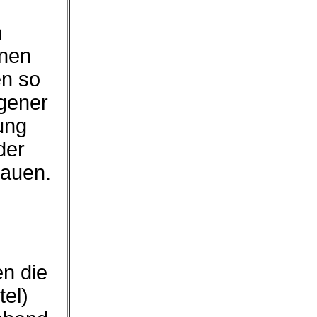
n
hnen
en so
igener
ung
der
hauen.
en die
tel)