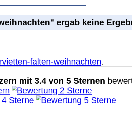
-weihnachten" ergab keine Ergeb
rvietten-falten-weihnachten
.
zern
mit
3.4
von
5
Sternen
bewert