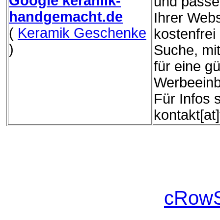
Google keramik-
und passe
handgemacht.de
Ihrer Webs
(
Keramik Geschenke
kostenfrei
)
Suche, mit
für eine g
Werbeeinb
Für Infos 
kontakt[at
cRowS