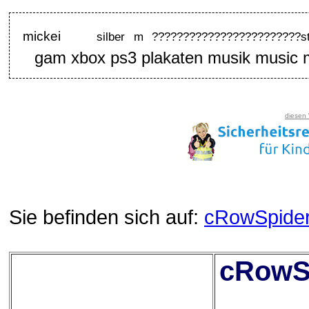
mickei
silber m ????????????????????????st
gam xbox ps3 plakaten musik music
diesen
Sie befinden sich auf:
cRowSpide
cRowSp