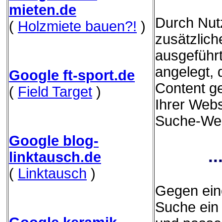
mieten.de
Durch Nut
(
Holzmiete bauen?!
)
zusätzliche
ausgeführ
angelegt,
Google ft-sport.de
Content g
(
Field Target
)
Ihrer Webs
Suche-Webs
Google blog-
.
linktausch.de
(
Linktausch
)
Gegen eine
Suche ein 