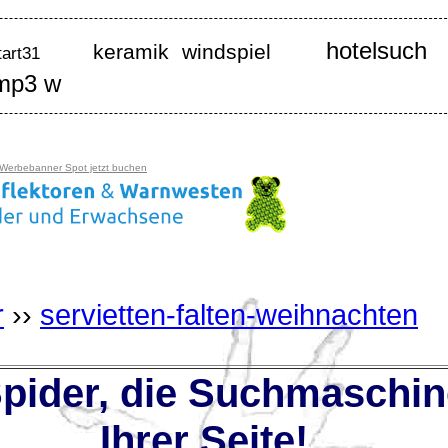
hotelsuch
keramik windspiel
art31
 mp3 w
 Werbebanner Spot jetzt buchen
r
››
servietten-falten-weihnachten
ider, die Suchmaschin
Ihrer Seite!