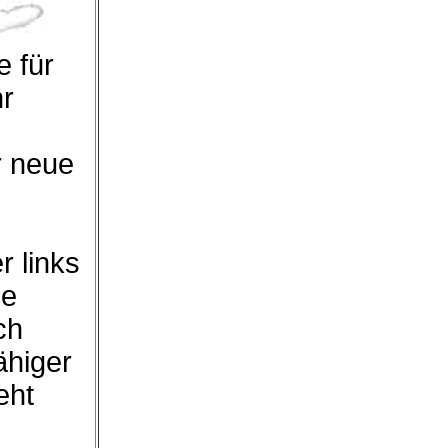
 für
hr
r neue
r links
ie
ch
ähiger
eht