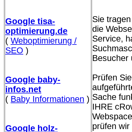
Sie trage
Google tisa-
die Websei
optimierung.de
Service, h
(
Weboptimierung /
Suchmasch
SEO
)
Besucher 
Prüfen Sie
Google baby-
aufgeführ
infos.net
Sache funk
(
Baby Informationen
)
IHRE cRow
Webspace 
prüfen wir
Google holz-