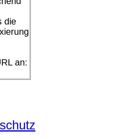
chend
s die
exierung
URL an:
schutz