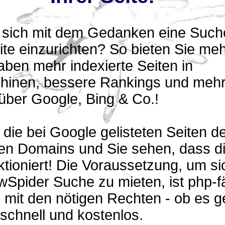
n sich mit dem Gedanken eine Suche
te einzurichten? So bieten Sie me
aben mehr indexierte Seiten in
inen, bessere Rankings und meh
über Google, Bing & Co.!
 die bei Google gelisteten Seiten de
ten Domains und Sie sehen, dass d
tioniert! Die Voraussetzung, um si
Spider Suche zu mieten, ist php-f
mit den nötigen Rechten - ob es g
 schnell und kostenlos.