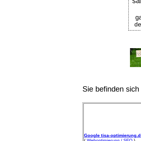
sa
g
de
Sie befinden sich
Google tisa-optimierung.d
(
Weboptimierung / SEO
)