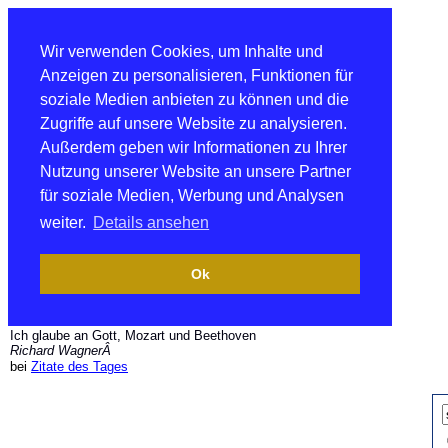
Wir verwenden Cookies, um Inhalte und
Anzeigen zu personalisieren, Funktionen für
soziale Medien anbieten zu können und die
Zugriffe auf unsere Website zu analysieren.
Außerdem geben wir Informationen zu Ihrer
Nutzung unserer Website an unsere Partner
für soziale Medien, Werbung und Analysen
weiter.
Details ansehen
Ok
Ich glaube an Gott, Mozart und Beethoven
Richard WagnerÂ
bei
Zitate des Tages