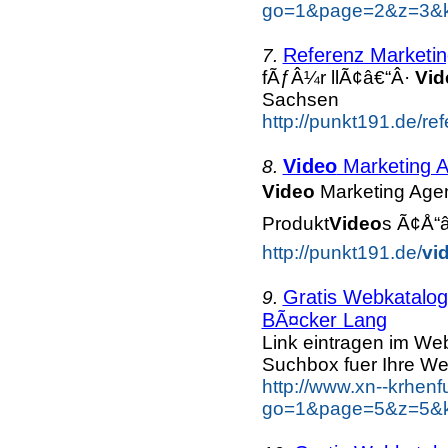
go=1&page=2&z=3&ke
Referenz Marketin
7.
fÃƒÂ¼r llÃ¢â€“Â·
Vid
Sachsen
http://punkt191.de/re
Video
Marketing A
8.
Video
Marketing Agen
Produkt
Video
s Ã¢Å“â
http://punkt191.de/
vi
Gratis Webkatalog 
9.
BÃ¤cker Lang
Link eintragen im Web
Suchbox fuer Ihre We
http://www.xn--krhen
go=1&page=5&z=5&k