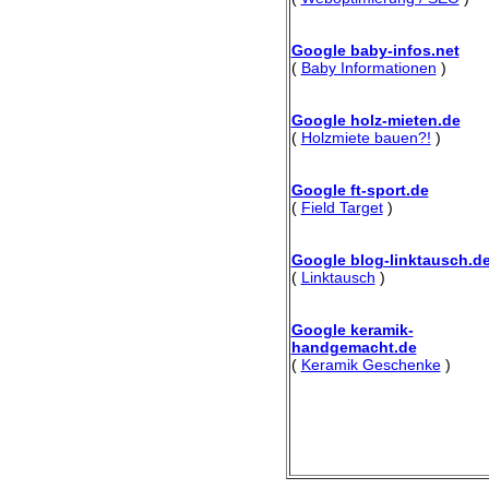
Google baby-infos.net
(
Baby Informationen
)
Google holz-mieten.de
(
Holzmiete bauen?!
)
Google ft-sport.de
(
Field Target
)
Google blog-linktausch.d
(
Linktausch
)
Google keramik-
handgemacht.de
(
Keramik Geschenke
)