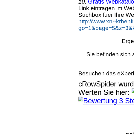
Gratis Webkatalo
10.
Link eintragen im Web
Suchbox fuer Ihre We
http://www.xn--krhen
go=1&page=5&z=3&ke
Erge
Sie befinden sich 
Besuchen das eXperi
cRowSpider
wur
Werten Sie hier: