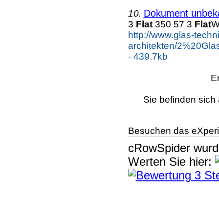
Dokument unbek
10.
3
Flat
350 57 3
Flat
W
http://www.glas-tech
architekten/2%20
- 439.7kb
E
Sie befinden sich 
Besuchen das eXperi
cRowSpider
wur
Werten Sie hier: