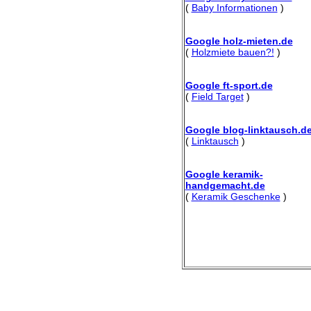
(
Baby Informationen
)
Google holz-mieten.de
(
Holzmiete bauen?!
)
Google ft-sport.de
(
Field Target
)
Google blog-linktausch.d
(
Linktausch
)
Google keramik-
handgemacht.de
(
Keramik Geschenke
)