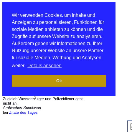
Wir verwenden Cookies, um Inhalte und
Anzeigen zu personalisieren, Funktionen für
soziale Medien anbieten zu können und die
Zugriffe auf unsere Website zu analysieren.
Außerdem geben wir Informationen zu Ihrer
Nutzung unserer Website an unsere Partner
für soziale Medien, Werbung und Analysen
weiter.
Details ansehen
Ok
Zugleich WassertrÃ¤ger und Polizeidiener geht
nicht an.
Arabisches Sprichwort
bei
Zitate des Tages