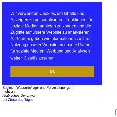
Wir verwenden Cookies, um Inhalte und
Anzeigen zu personalisieren, Funktionen für
soziale Medien anbieten zu können und die
Zugriffe auf unsere Website zu analysieren.
Außerdem geben wir Informationen zu Ihrer
Nutzung unserer Website an unsere Partner
für soziale Medien, Werbung und Analysen
weiter.
Details ansehen
Ok
Zugleich WassertrÃ¤ger und Polizeidiener geht
nicht an.
Arabisches Sprichwort
bei
Zitate des Tages