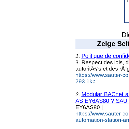
Di
Zeige Sei
Politique de confid
1.
3. Respect des lois, 
autoritÃ©s et des rÃ¨
https://www.sauter-cont
293.1kb
Modular BACnet au
2.
AS EY6AS80 ? SAUT
EY6AS80 |
https://www.sauter-c
automation-station-a