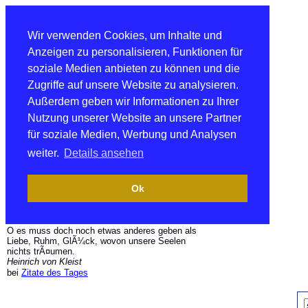
Wir verwenden Cookies, um Inhalte und
Anzeigen zu personalisieren, Funktionen für
soziale Medien anbieten zu können und die
Zugriffe auf unsere Website zu analysieren.
Außerdem geben wir Informationen zu Ihrer
Nutzung unserer Website an unsere Partner
für soziale Medien, Werbung und Analysen
weiter.
Details ansehen
Ok
O es muss doch noch etwas anderes geben als
Liebe, Ruhm, GlÃ¼ck, wovon unsere Seelen
nichts trÃ¤umen.
Heinrich von Kleist
bei
Zitate des Tages