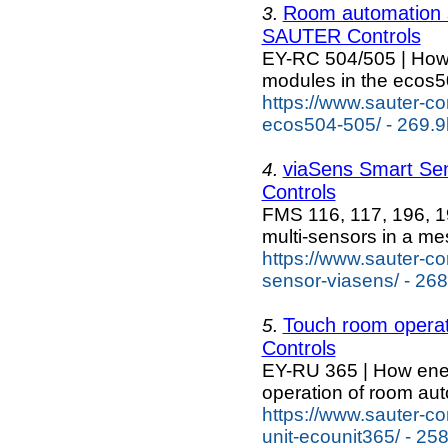
Room automation 
3.
SAUTER Controls
EY-RC 504/505 | How 
modules in the ecos
https://www.sauter-co
ecos504-505/ - 269.9
viaSens Smart Se
4.
Controls
FMS 116, 117, 196, 1
multi-sensors in a me
https://www.sauter-co
sensor-viasens/ - 26
Touch room opera
5.
Controls
EY-RU 365 | How energ
operation of room aut
https://www.sauter-co
unit-ecounit365/ - 25