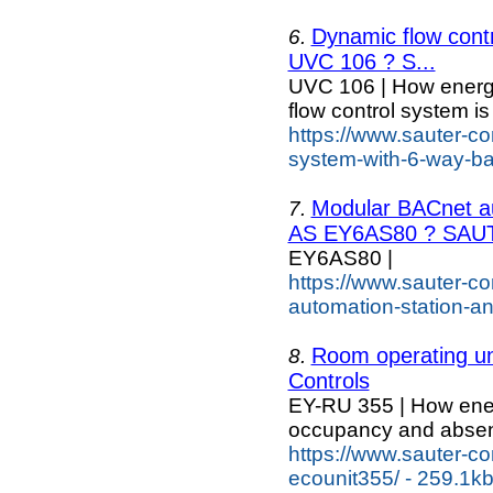
Dynamic flow contr
6.
UVC 106 ? S...
UVC 106 | How energ
flow control system is
https://www.sauter-co
system-with-6-way-bal
Modular BACnet au
7.
AS EY6AS80 ? SAUT
EY6AS80 |
https://www.sauter-c
automation-station-a
Room operating u
8.
Controls
EY-RU 355 | How energ
occupancy and abse
https://www.sauter-co
ecounit355/ - 259.1k