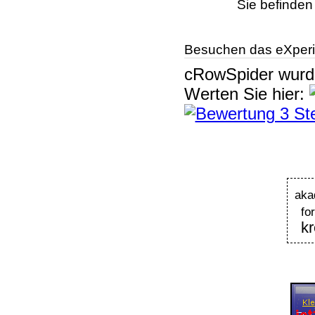
Sie befinden
Besuchen das eXperi
cRowSpider
wur
Werten Sie hier:
aka
fo
kr