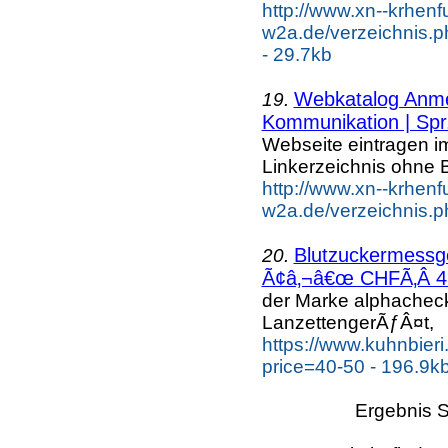
http://www.xn--krhenf
w2a.de/verzeichnis.
- 29.7kb
Webkatalog Anmel
19.
Kommunikation | Spr.
Webseite eintragen i
Linkerzeichnis ohne B
http://www.xn--krhenf
w2a.de/verzeichnis.p
Blutzuckermess
20.
Ã¢â‚¬â€œ CHFÃ‚Â 49.
der Marke alphache
LanzettengerÃƒÂ¤t,
https://www.kuhnbier
price=40-50 - 196.9k
Ergebnis S