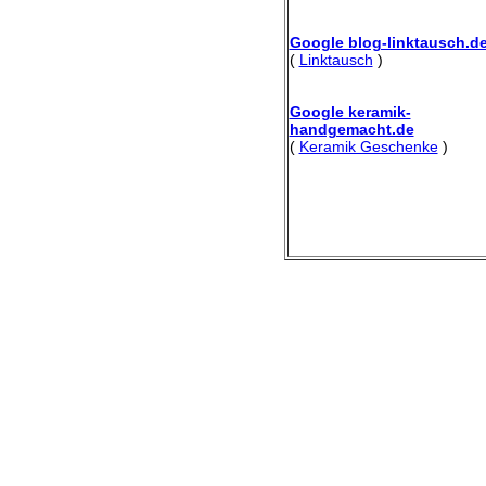
Google blog-linktausch.d
(
Linktausch
)
Google keramik-
handgemacht.de
(
Keramik Geschenke
)