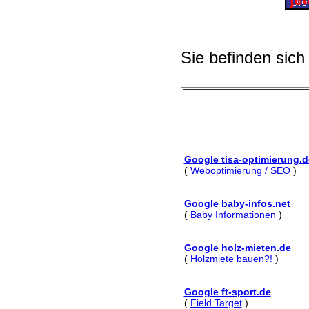
Sie befinden sich
Google tisa-optimierung.d
(
Weboptimierung / SEO
)
Google baby-infos.net
(
Baby Informationen
)
Google holz-mieten.de
(
Holzmiete bauen?!
)
Google ft-sport.de
(
Field Target
)