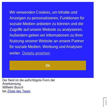
Wir verwenden Cookies, um Inhalte und
Anzeigen zu personalisieren, Funktionen für
soziale Medien anbieten zu können und die
Zugriffe auf unsere Website zu analysieren.
Außerdem geben wir Informationen zu Ihrer
Nutzung unserer Website an unsere Partner
für soziale Medien, Werbung und Analysen
weiter.
Details ansehen
Ok
Der Neid ist die aufrichtigste Form der
Anerkennung.
Wilhelm Busch
bei
Zitate des Tages