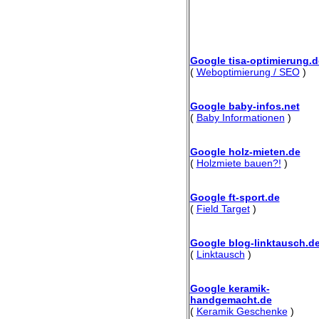
Google tisa-optimierung.d
(
Weboptimierung / SEO
)
Google baby-infos.net
(
Baby Informationen
)
Google holz-mieten.de
(
Holzmiete bauen?!
)
Google ft-sport.de
(
Field Target
)
Google blog-linktausch.d
(
Linktausch
)
Google keramik-
handgemacht.de
(
Keramik Geschenke
)