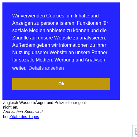
Wir verwenden Cookies, um Inhalte und
Anzeigen zu personalisieren, Funktionen für
soziale Medien anbieten zu können und die
Zugriffe auf unsere Website zu analysieren.
Außerdem geben wir Informationen zu Ihrer
Nutzung unserer Website an unsere Partner
für soziale Medien, Werbung und Analysen
weiter.
Details ansehen
Ok
Zugleich WassertrÃ¤ger und Polizeidiener geht
nicht an.
Arabisches Sprichwort
bei
Zitate des Tages