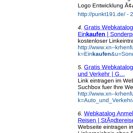
Logo Entwicklung Ã¢Å
http://punkt191.de/ - 
Gratis Webkatalog 
4.
Ein
kaufen
| Sonderp
kostenloser Linkeintr
http://www.xn--krhen
k=Ein
kaufen
&u=Sond
Gratis Webkatalog 
5.
und Verkehr | G...
Link eintragen im Web
Suchbox fuer Ihre We
http://www.xn--krhen
k=Auto_und_Verkehr
Webkatalog Anmeld
6.
Reisen | StÃ¤dtereis
Webseite eintragen i