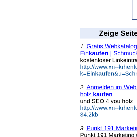
Zeige Seit
Gratis Webkatalog 
1.
Ein
kaufen
| Schmuc
kostenloser Linkeintr
http://www.xn--krhen
k=Ein
kaufen
&u=Schm
Anmelden im Webka
2.
holz
kaufen
und SEO 4 you holz
http://www.xn--krhen
34.2kb
Punkt 191 Marketi
3.
Punkt 191 Marketing 