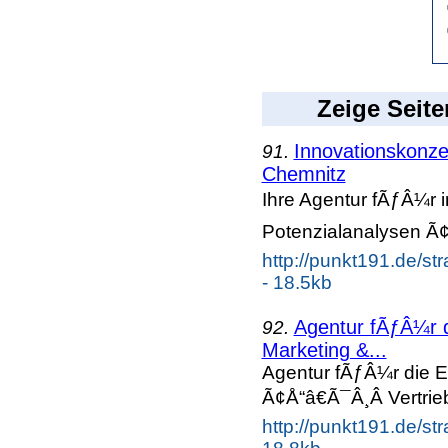
Zeige Seite
Innovationskonze
91.
Chemnitz
Ihre Agentur fÃƒÂ¼r i
Potenzialanalysen Ã¢
http://punkt191.de/st
- 18.5kb
Agentur fÃƒÂ¼r d
92.
Marketing &...
Agentur fÃƒÂ¼r die E
Ã¢Å“â€Ã¯Â¸Â Vertrie
http://punkt191.de/str