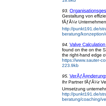
18.8kb
Organisationsge
93.
Gestaltung von effiz
fÃƒÂ¼r Unternehmen 
http://punkt191.de/str
beratung/konzeption/o
Valve Calculation
94.
found on the on th
the right-hand edge o
https://www.sauter-co
223.9kb
VerÃƒÂ¤nderungs
95.
Ihr Partner fÃƒÂ¼r 
Umsetzung unternehm
http://punkt191.de/str
beratung/coaching/ve