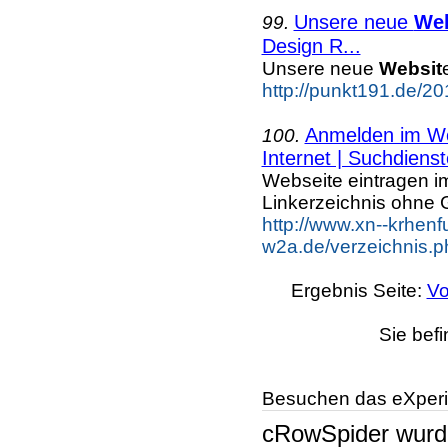
Unsere neue
Web
99.
Design R...
Unsere neue
Websit
http://punkt191.de/2
Anmelden im Web
100.
Internet | Suchdienst
Webseite eintragen i
Linkerzeichnis ohne G
http://www.xn--krhenf
w2a.de/verzeichnis.ph
Ergebnis Seite:
Vo
Sie befi
Besuchen das eXperi
cRowSpider
wur