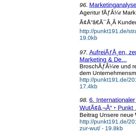
Marketinganalyse
96.
Agentur fÃƒÂ¼r Mark
Ã¢Å“â€Ã¯Â¸Â Kunde
http://punkt191.de/st
19.0kb
AufreiÃƒÅ¸en, ze
97.
Marketing & De...
BroschÃƒÂ¼re und r
dem Unternehmensmot
http://punkt191.de/20
17.4kb
6. International
98.
WutÃ¢â‚¬Å“ ‣ Punkt .
Beitrag Unsere neue
http://punkt191.de/20
zur-wut/ - 19.8kb