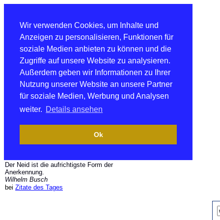
Wir verwenden Cookies, um Inhalte und
Anzeigen zu personalisieren, Funktionen für
soziale Medien anbieten zu können und die
Zugriffe auf unsere Website zu analysieren.
Außerdem geben wir Informationen zu Ihrer
Nutzung unserer Website an unsere Partner
für soziale Medien, Werbung und Analysen
weiter.
Details ansehen
Ok
Der Neid ist die aufrichtigste Form der
Anerkennung.
Wilhelm Busch
bei
Zitate des Tages