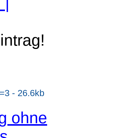
n
|
intrag!
3 - 26.6kb
og ohne
os