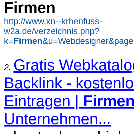
Firmen
http://www.xn--krhenfuss-
w2a.de/verzeichnis.php?
k=
Firmen
&u=Webdesigner&page=
Gratis Webkatal
2.
Backlink - kostenl
Eintragen |
Firme
Unternehmen...