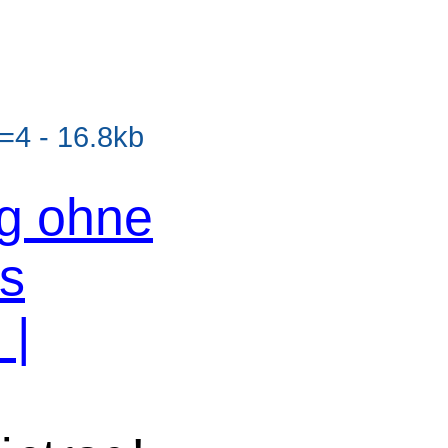
4 - 16.8kb
og ohne
os
n
|