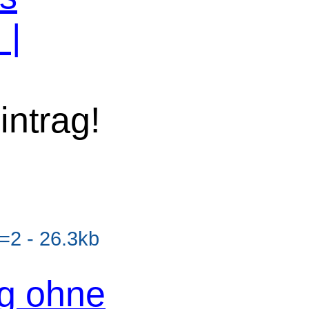
n
|
intrag!
2 - 26.3kb
og ohne