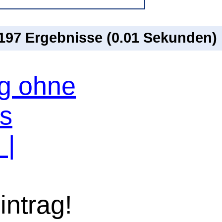
 197 Ergebnisse (0.01 Sekunden)
og ohne
os
n
|
intrag!