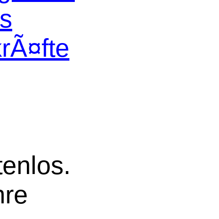
os
krÃ¤fte
tenlos.
hre