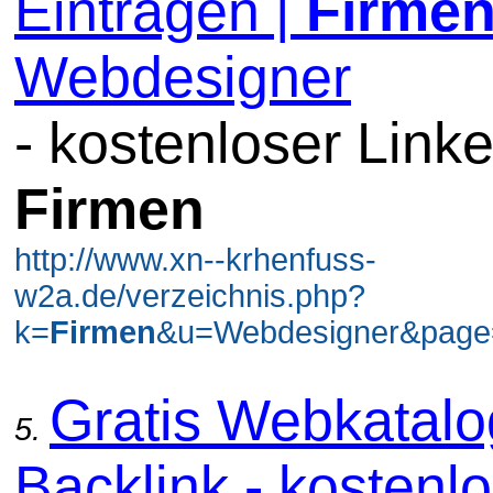
Eintragen |
Firme
Webdesigner
- kostenloser Linke
Firmen
http://www.xn--krhenfuss-
w2a.de/verzeichnis.php?
k=
Firmen
&u=Webdesigner&page=
Gratis Webkatal
5.
Backlink - kostenl