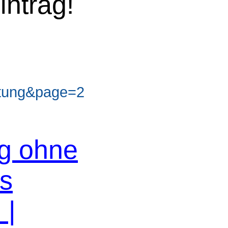
intrag!
tung&page=2
og ohne
os
n
|