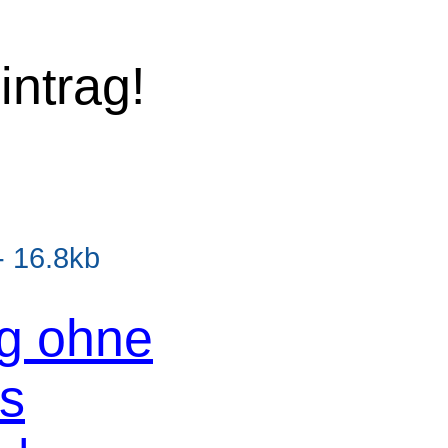
intrag!
 16.8kb
og ohne
os