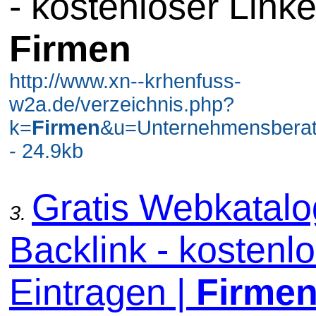
- kostenloser Linke
Firmen
http://www.xn--krhenfuss-
w2a.de/verzeichnis.php?
k=
Firmen
&u=Unternehmensbera
- 24.9kb
Gratis Webkatal
3.
Backlink - kostenl
Eintragen |
Firme