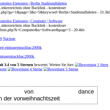
stenlos Eintragen | Berlin Stadtrundfahrten
 Linkerzeichnis ohne Backlink - kostenloser
en.php?go=1&page=3&z=5&keyword=Berlin+Stadtrundfahrten - 33.3k
stenlos Eintragen | Computer | Software
 Linkerzeichnis ohne Backlink - kostenloser
eichnis.php?k=Computer&u=Software&page=3 - 20.4kb
9
Nächste
eit eintragentrackbac2000k
intragentrackbac2000k
.
it
3.4
von
5
Sternen
bewertet.
Werten Sie hier:
ch von dance
n der vorweihnachtszeit