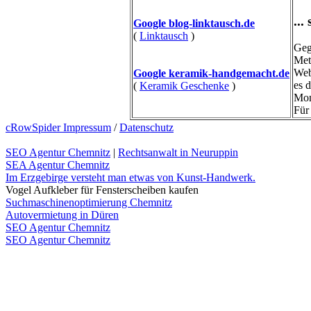
...
Google blog-linktausch.de
(
Linktausch
)
Geg
Met
Web
Google keramik-handgemacht.de
es 
(
Keramik Geschenke
)
Mon
Für
cRowSpider Impressum
/
Datenschutz
SEO Agentur Chemnitz
|
Rechtsanwalt in Neuruppin
SEA Agentur Chemnitz
Im Erzgebirge versteht man etwas von Kunst-Handwerk.
Vogel Aufkleber für Fensterscheiben kaufen
Suchmaschinenoptimierung Chemnitz
Autovermietung in Düren
SEO Agentur Chemnitz
SEO Agentur Chemnitz