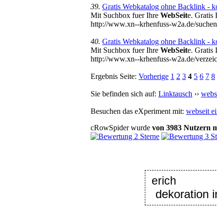
39.
Gratis Webkatalog ohne Backlink - ko
Mit Suchbox fuer Ihre
WebSeit
e. Gratis
http://www.xn--krhenfuss-w2a.de/such
40.
Gratis Webkatalog ohne Backlink - ko
Mit Suchbox fuer Ihre
WebSeit
e. Gratis
http://www.xn--krhenfuss-w2a.de/verz
Ergebnis Seite:
Vorherige
1
2
3
4
5
6
7
8
Sie befinden sich auf:
Linktausch
››
webs
Besuchen das eXperiment mit:
webseit e
cRowSpider
wurde
von
3983
Nutzern
m
eri
dekoration i