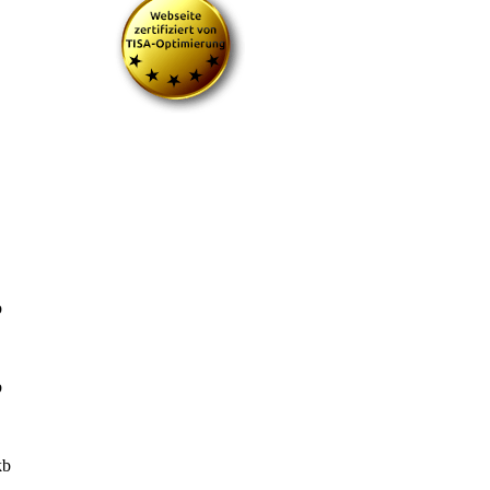
b
b
kb