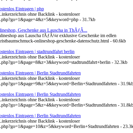
stenlos Eintragen | php
 Linkerzeichnis ohne Backlink - kostenloser
hen.php?go=1&page=4&z=5&keyword=php - 31.7kb
ineshop, Geschenke aus Lauscha in ThÃƒÂ...
lineshop aus Lauscha fÃƒÂ¼r exklusive Geschenke im edlen
hristbaumschmuck-onlineshop-geschenke-datenschutz.html - 60.6kb
tenlos Eintragen | stadtrundfahrt berlin
 Linkerzeichnis ohne Backlink - kostenloser
en.php?go=1&page=8&z=3&keyword=stadtrundfahrt+berlin - 32.3kb
stenlos Eintragen | Berlin Stadtrundfahrten
 Linkerzeichnis ohne Backlink - kostenloser
en.php?go=1&page=9&z=5&keyword=Berlin+Stadtrundfahrten - 31.9k
stenlos Eintragen | Berlin Stadtrundfahrten
 Linkerzeichnis ohne Backlink - kostenloser
en.php?go=1&page=5&z=4&keyword=Berlin+Stadtrundfahrten - 31.8k
stenlos Eintragen | Berlin Stadtrundfahrten
 Linkerzeichnis ohne Backlink - kostenloser
en.php?go=1&page=10&z=5&keyword=Berlin+Stadtrundfahrten - 23.3