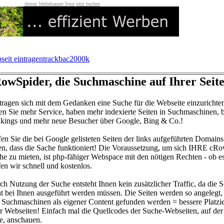
diesen Werbebanner Spot jetzt buchen
seit eintragentrackbac2000k
owSpider, die Suchmaschine auf Ihrer Seite
 tragen sich mit dem Gedanken eine Suche für die Webseite einzurichte
ten Sie mehr Service, haben mehr indexierte Seiten in Suchmaschinen, 
kings und mehr neue Besucher über Google, Bing & Co.!
fen Sie die bei Google gelisteten Seiten der links aufgeführten Domains
en, dass die Sache funktioniert! Die Voraussetzung, um sich IHRE cR
he zu mieten, ist php-fähiger Webspace mit den nötigen Rechten - ob e
fen wir schnell und kostenlos.
ch Nutzung der Suche entsteht Ihnen kein zusätzlicher Traffic, da die S
ht bei Ihnen ausgeführt werden müssen. Die Seiten werden so angelegt, 
 Suchmaschinen als eigener Content gefunden werden = bessere Platzi
er Webseiten! Einfach mal die Quellcodes der Suche-Webseiten, auf der
te, anschauen.