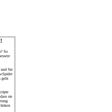
!
n? So
bessere
 und Sie
owSpider
s geht
cripte
dass sie
erung
 linken