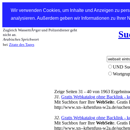
Wir verwenden Cookies, um Inhalte und Anzeigen zu perso
analysieren. Außerdem geben wir Informationen zu Ihrer 
Zugleich WassertrÃ¤ger und Polizeidiener geht
Su
nicht an.
Arabisches Sprichwort
bei
Zitate des Tages
UND Su
Wortgru
Zeige Seiten 31 - 40 von 1963 Ergebniss
31.
Gratis Webkatalog ohne Backlink - kos
Mit Suchbox fuer Ihre
WebSeit
e. Gratis
http://www.xn--krhenfuss-w2a.de/such
32.
Gratis Webkatalog ohne Backlink - ko
Mit Suchbox fuer Ihre
WebSeit
e. Gratis
http://www.xn--krhenfuss-w2a.de/suc