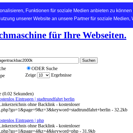
nalisieren, Funktionen für soziale Medien anbieten zu können 
Nutzung unserer Website an unsere Partner für soziale Medien,
chmaschine für Ihre Webseiten.
che
ODER Suche
Zeige
Ergebnisse
ppe
e (0.02 Sekunden)
tenlos Eintragen | stadtrundfahrt berlin
 Linkerzeichnis ohne Backlink - kostenloser
en.php?go=1&page=9&z=3&keyword=stadtrundfahrt+berlin - 32.2kb
stenlos Eintragen | php
 Linkerzeichnis ohne Backlink - kostenloser
hen.php?go=1&page=4&z=4&keyword=php - 31.9kb