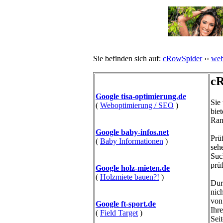
Sie befinden sich auf:
cRowSpider
››
web
cR
Google tisa-optimierung.de
Sie
(
Weboptimierung / SEO
)
bie
Ran
Google baby-infos.net
Prü
(
Baby Informationen
)
seh
Suc
prü
Google holz-mieten.de
(
Holzmiete bauen?!
)
Dur
nic
von
Google ft-sport.de
Ihr
(
Field Target
)
Sei