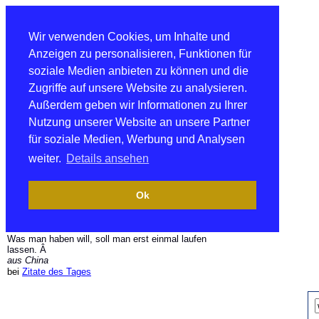
Wir verwenden Cookies, um Inhalte und
Anzeigen zu personalisieren, Funktionen für
soziale Medien anbieten zu können und die
Zugriffe auf unsere Website zu analysieren.
Außerdem geben wir Informationen zu Ihrer
Nutzung unserer Website an unsere Partner
für soziale Medien, Werbung und Analysen
weiter.
Details ansehen
Ok
Was man haben will, soll man erst einmal laufen
lassen. Â
aus China
bei
Zitate des Tages