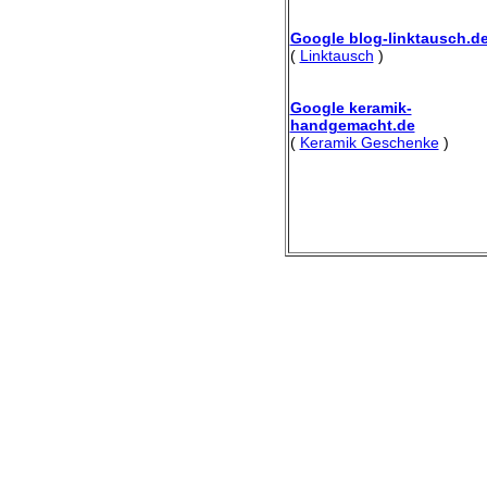
Google blog-linktausch.d
(
Linktausch
)
Google keramik-
handgemacht.de
(
Keramik Geschenke
)