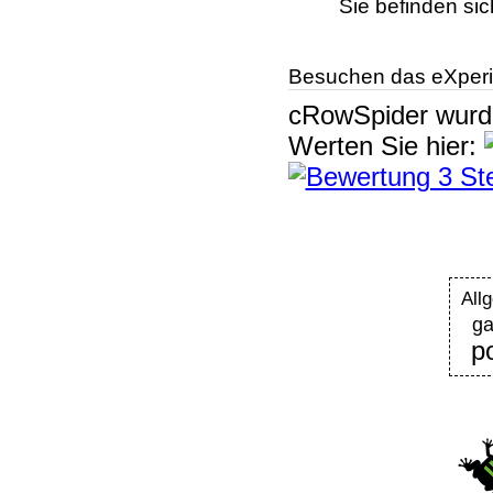
Sie befinden sic
Besuchen das eXperi
cRowSpider
wur
Werten Sie hier:
Al
ga
p