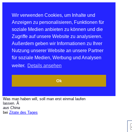
Wir verwenden Cookies, um Inhalte und
Anzeigen zu personalisieren, Funktionen für
soziale Medien anbieten zu können und die
Zugriffe auf unsere Website zu analysieren.
Außerdem geben wir Informationen zu Ihrer
Nutzung unserer Website an unsere Partner
für soziale Medien, Werbung und Analysen
weiter.
Details ansehen
Ok
Was man haben will, soll man erst einmal laufen
lassen. Â
aus China
bei
Zitate des Tages