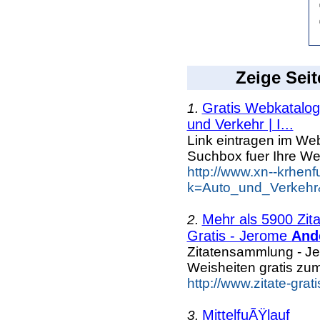
Zeige Seit
Gratis Webkatalog 
1.
und Verkehr | I...
Link eintragen im Web
Suchbox fuer Ihre We
http://www.xn--krhen
k=Auto_und_Verkehr
Mehr als 5900 Zit
2.
Gratis - Jerome
And
Zitatensammlung - J
Weisheiten gratis zu
http://www.zitate-gr
MittelfuÃŸlauf
3.