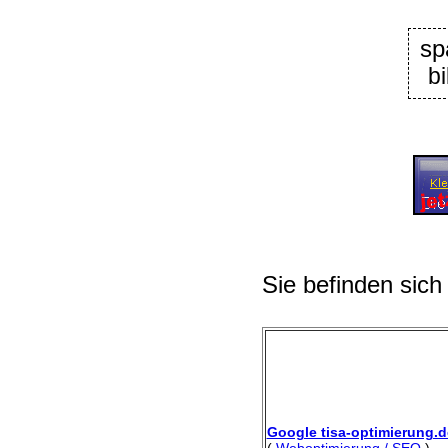
sp
bi
Sie befinden sich
Google tisa-optimierung.d
(
Weboptimierung / SEO
)