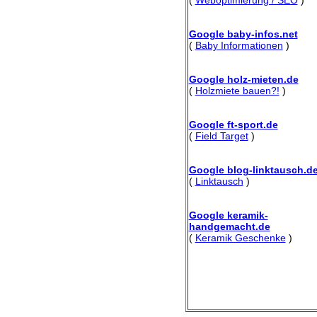
Google baby-infos.net
(
Baby Informationen
)
Google holz-mieten.de
(
Holzmiete bauen?!
)
Google ft-sport.de
(
Field Target
)
Google blog-linktausch.d
(
Linktausch
)
Google keramik-
handgemacht.de
(
Keramik Geschenke
)