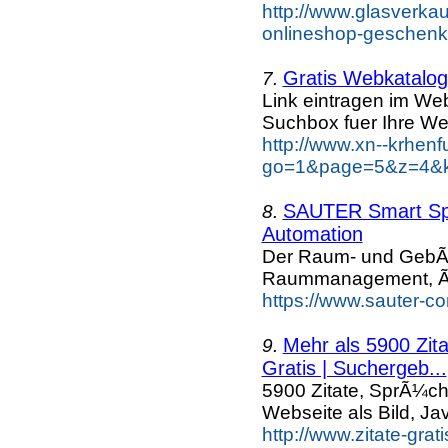
http://www.glasverka
onlineshop-geschenke
Gratis Webkatalog 
7.
Link eintragen im Web
Suchbox fuer Ihre We
http://www.xn--krhen
go=1&page=5&z=4&ke
SAUTER Smart Spa
8.
Automation
Der Raum- und GebÃ¤u
Raummanagement, Ã
https://www.sauter-c
Mehr als 5900 Zit
9.
Gratis | Suchergeb...
5900 Zitate, SprÃ¼ch
Webseite als Bild, Ja
http://www.zitate-grat