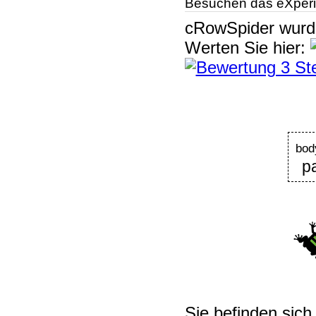
Besuchen das eXperi
cRowSpider
wur
Werten Sie hier:
bod
p
Sie befinden sich