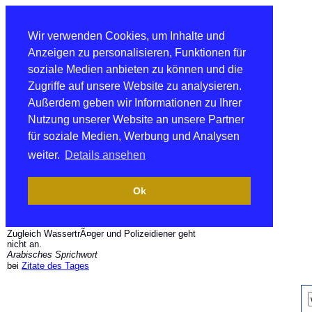
Wir verwenden Cookies, um Inhalte und
Anzeigen zu personalisieren, Funktionen für
soziale Medien anbieten zu können und die
Zugriffe auf unsere Website zu analysieren.
Außerdem geben wir Informationen zu Ihrer
Nutzung unserer Website an unsere Partner
für soziale Medien, Werbung und Analysen
weiter.
Details ansehen
Ok
Zugleich WassertrÃ¤ger und Polizeidiener geht
nicht an.
Arabisches Sprichwort
bei
Zitate des Tages