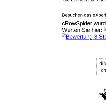
Besuchen das eXperi
cRowSpider
wur
Werten Sie hier:
die
dr