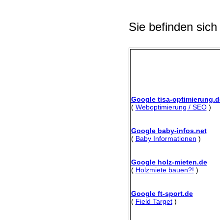
Sie befinden sich
Google tisa-optimierung.d
(
Weboptimierung / SEO
)
Google baby-infos.net
(
Baby Informationen
)
Google holz-mieten.de
(
Holzmiete bauen?!
)
Google ft-sport.de
(
Field Target
)