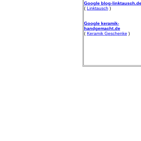
Google blog-linktausch.d
(
Linktausch
)
Google keramik-
handgemacht.de
(
Keramik Geschenke
)