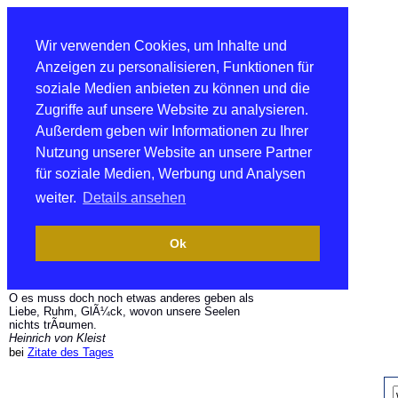
Wir verwenden Cookies, um Inhalte und
Anzeigen zu personalisieren, Funktionen für
soziale Medien anbieten zu können und die
Zugriffe auf unsere Website zu analysieren.
Außerdem geben wir Informationen zu Ihrer
Nutzung unserer Website an unsere Partner
für soziale Medien, Werbung und Analysen
weiter.
Details ansehen
Ok
O es muss doch noch etwas anderes geben als
Liebe, Ruhm, GlÃ¼ck, wovon unsere Seelen
nichts trÃ¤umen.
Heinrich von Kleist
bei
Zitate des Tages