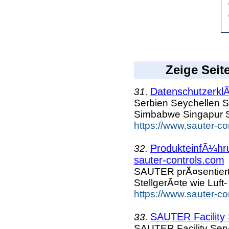
Zeige Seit
DatenschutzerklÃ
31.
Serbien Seychellen S
Simbabwe Singapur S
https://www.sauter-c
ProdukteinfÃ¼hru
32.
sauter-controls.com
SAUTER prÃ¤sentiert
StellgerÃ¤te wie Luft
https://www.sauter-c
SAUTER Facility 
33.
SAUTER Facility Serv