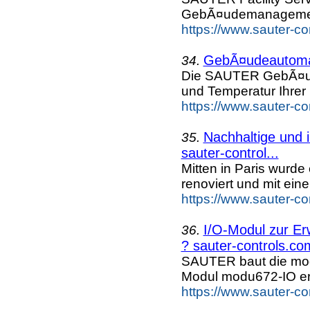
GebÃ¤udemanagement
https://www.sauter-c
GebÃ¤udeautomat
34.
Die SAUTER GebÃ¤udea
und Temperatur Ihrer 
https://www.sauter-c
Nachhaltige und 
35.
sauter-control...
Mitten in Paris wurd
renoviert und mit ein
https://www.sauter-c
I/O-Modul zur E
36.
? sauter-controls.co
SAUTER baut die mod
Modul modu672-IO erw
https://www.sauter-c