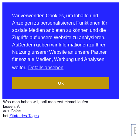
Wir verwenden Cookies, um Inhalte und
Anzeigen zu personalisieren, Funktionen für
soziale Medien anbieten zu können und die
Zugriffe auf unsere Website zu analysieren.
Außerdem geben wir Informationen zu Ihrer
Nutzung unserer Website an unsere Partner
für soziale Medien, Werbung und Analysen
weiter.
Details ansehen
Ok
Was man haben will, soll man erst einmal laufen
lassen. Â
aus China
bei
Zitate des Tages