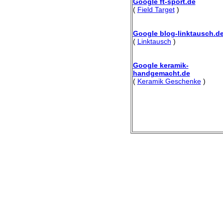
Google ft-sport.de
(
Field Target
)
Google blog-linktausch.d
(
Linktausch
)
Google keramik-
handgemacht.de
(
Keramik Geschenke
)