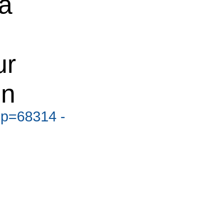
a
ur
en
?p=68314 -