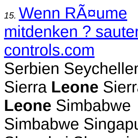
Wenn RÃ¤ume
15.
mitdenken ? sauter
controls.com
Serbien Seychelle
Sierra
Leone
Sierr
Leone
Simbabwe
Simbabwe Singap