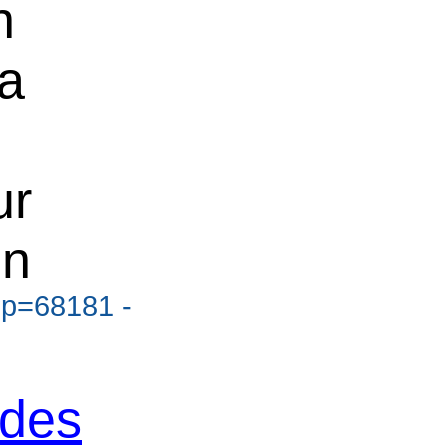
n
a
ur
en
?p=68181 -
 des