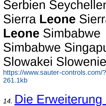
Serbien Seychelle
Sierra
Leone
Sierr
Leone
Simbabwe
Simbabwe Singap
Slowakei Sloweni
https://www.sauter-controls.com/
261.1kb
Die Erweiterung
14.