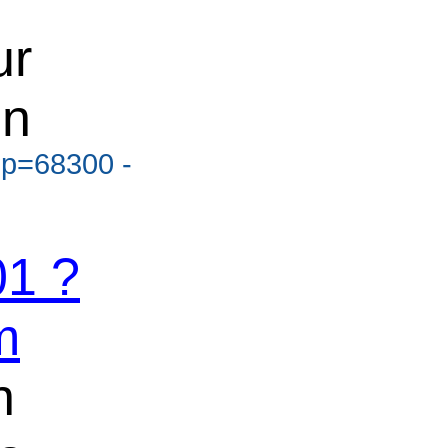
ur
en
?p=68300 -
1 ?
m
n