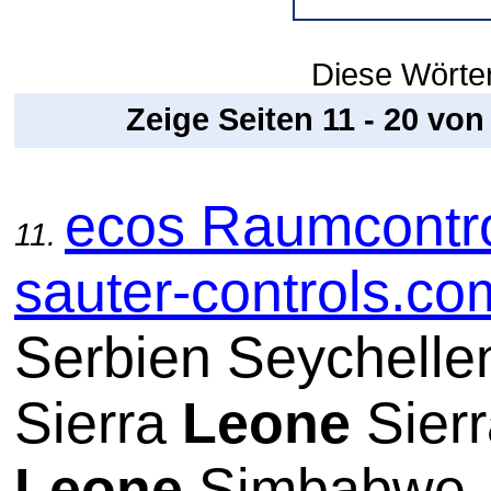
Diese Wörter
Zeige Seiten 11 - 20 vo
ecos Raumcontro
11.
sauter-controls.co
Serbien Seychelle
Sierra
Leone
Sierr
Leone
Simbabwe