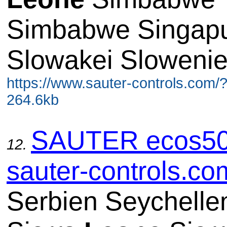
Simbabwe Singap
Slowakei Sloweni
https://www.sauter-controls.com/
264.6kb
SAUTER ecos50
12.
sauter-controls.co
Serbien Seychelle