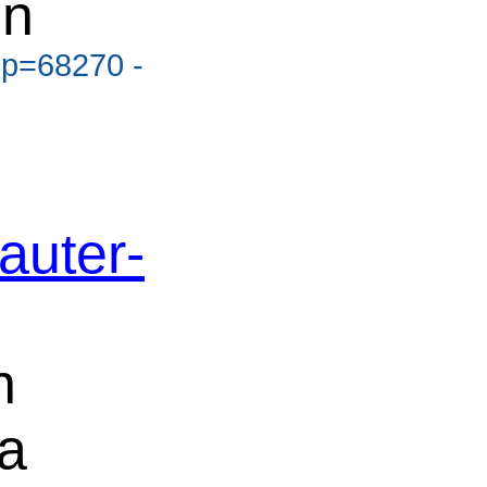
en
?p=68270 -
auter-
n
a