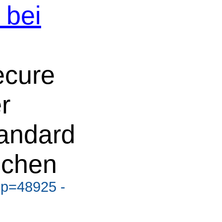
 bei
ecure
r
andard
ichen
?p=48925 -