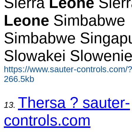
Sierra
Leone
Sierr
Leone
Simbabwe
Simbabwe Singap
Slowakei Sloweni
https://www.sauter-controls.com/
266.5kb
Thersa ? sauter-
13.
controls.com