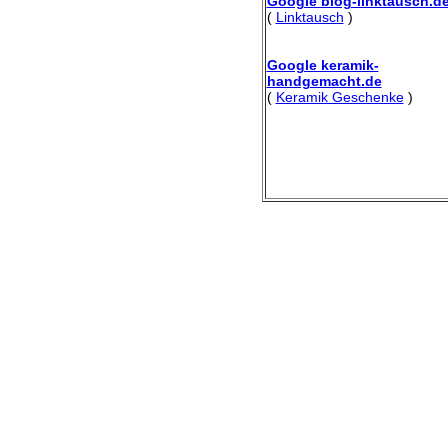
Google blog-linktausch.d
(
Linktausch
)
Google keramik-
handgemacht.de
(
Keramik Geschenke
)