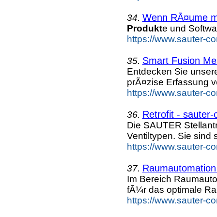
Wenn RÃ¤ume mit
34.
Produkt
e und Softw
https://www.sauter-c
Smart Fusion Me
35.
Entdecken Sie unser
prÃ¤zise Erfassung 
https://www.sauter-c
Retrofit - sauter
36.
Die SAUTER Stellantr
Ventiltypen. Sie sind 
https://www.sauter-c
Raumautomation 
37.
Im Bereich Raumautom
fÃ¼r das optimale Ra
https://www.sauter-c