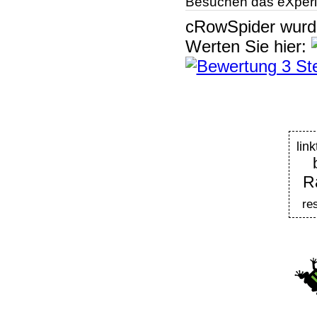
Besuchen das eXperi
cRowSpider
wur
Werten Sie hier:
lin
R
re