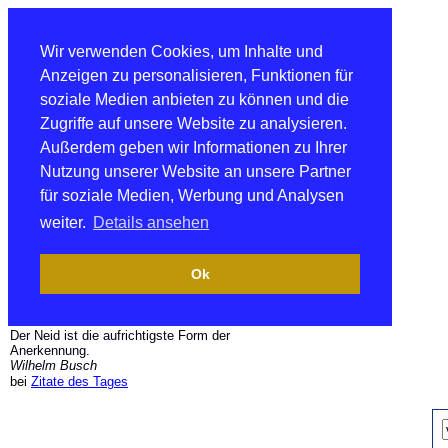
Wir verwenden Cookies, um Inhalte und
Anzeigen zu personalisieren, Funktionen für
soziale Medien anbieten zu können und die
Zugriffe auf unsere Website zu analysieren.
Außerdem geben wir Informationen zu Ihrer
Nutzung unserer Website an unsere Partner
für soziale Medien, Werbung und Analysen
weiter.
Details ansehen
Ok
Der Neid ist die aufrichtigste Form der
Anerkennung.
Wilhelm Busch
bei
Zitate des Tages