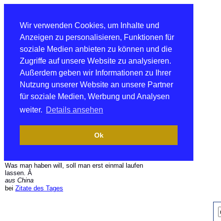
Wir verwenden Cookies, um Inhalte und
Anzeigen zu personalisieren, Funktionen für
soziale Medien anbieten zu können und die
Zugriffe auf unsere Website zu analysieren.
Außerdem geben wir Informationen zu Ihrer
Nutzung unserer Website an unsere Partner
für soziale Medien, Werbung und Analysen
weiter.
Details ansehen
Ok
Was man haben will, soll man erst einmal laufen
lassen. Â
aus China
bei
Zitate des Tages