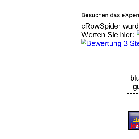
Besuchen das eXperi
cRowSpider
wur
Werten Sie hier:
bl
g