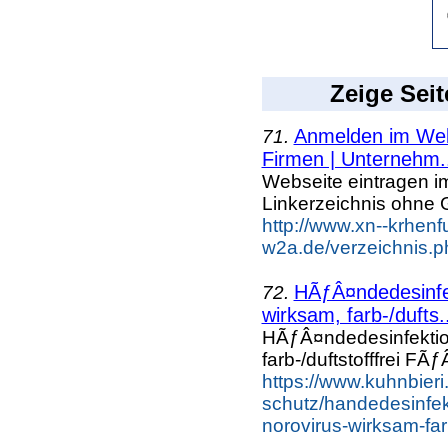
Zeige Seit
Anmelden im Webk
71.
Firmen | Unternehm.
Webseite eintragen i
Linkerzeichnis ohne G
http://www.xn--krhenf
w2a.de/verzeichnis.p
HÃƒÂ¤ndedesinfek
72.
wirksam, farb-/dufts.
HÃƒÂ¤ndedesinfektion
farb-/duftstofffrei FÃ
https://www.kuhnbieri
schutz/handedesinfekt
norovirus-wirksam-farb