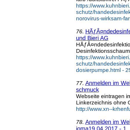
https://www.kuhnbieri
schutz/handedesinfekt
norovirus-wirksam-farb
HÃƒÂ¤ndedesinfe
76.
und Bieri AG
HÃƒÂ¤ndedesinfekti
Desinfektionsschaum 
https://www.kuhnbieri
schutz/handedesinfek
dosierpumpe.html - 2
Anmelden im Webk
77.
schmuck
Webseite eintragen i
Linkerzeichnis ohne G
http://www.xn--krhen
Anmelden im Webk
78.
joma19.04.2017 - 1..