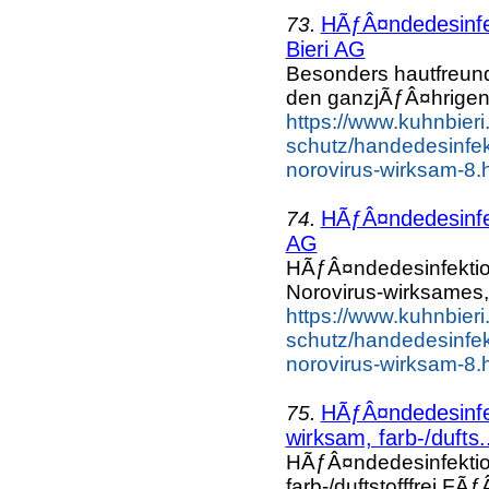
HÃƒÂ¤ndedesinfek
73.
Bieri AG
Besonders hautfreun
den ganzjÃƒÂ¤hrigen 
https://www.kuhnbieri
schutz/handedesinfek
norovirus-wirksam-8.h
HÃƒÂ¤ndedesinfek
74.
AG
HÃƒÂ¤ndedesinfektio
Norovirus-wirksames,
https://www.kuhnbieri
schutz/handedesinfek
norovirus-wirksam-8.h
HÃƒÂ¤ndedesinfek
75.
wirksam, farb-/dufts.
HÃƒÂ¤ndedesinfektion
farb-/duftstofffrei FÃ