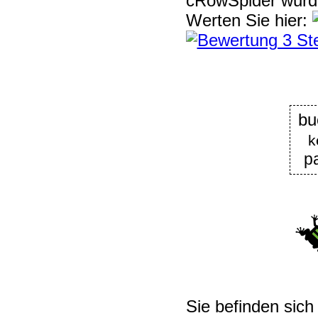
cRowSpider
wur
Werten Sie hier:
bu
k
p
Sie befinden sich