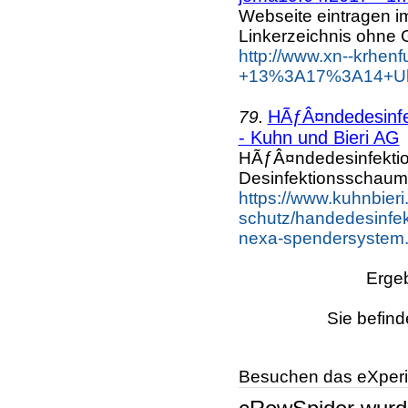
Webseite eintragen i
Linkerzeichnis ohne G
http://www.xn--krhen
+13%3A17%3A14+Uhr
HÃƒÂ¤ndedesinf
79.
- Kuhn und Bieri AG
HÃƒÂ¤ndedesinfekti
Desinfektionsschau
https://www.kuhnbieri
schutz/handedesinfek
nexa-spendersystem.
Ergeb
Sie befind
Besuchen das eXperi