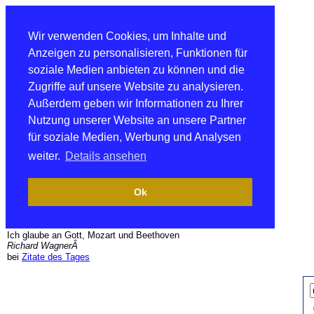
Wir verwenden Cookies, um Inhalte und
Anzeigen zu personalisieren, Funktionen für
soziale Medien anbieten zu können und die
Zugriffe auf unsere Website zu analysieren.
Außerdem geben wir Informationen zu Ihrer
Nutzung unserer Website an unsere Partner
für soziale Medien, Werbung und Analysen
weiter.
Details ansehen
Ok
Ich glaube an Gott, Mozart und Beethoven
Richard WagnerÂ
bei
Zitate des Tages