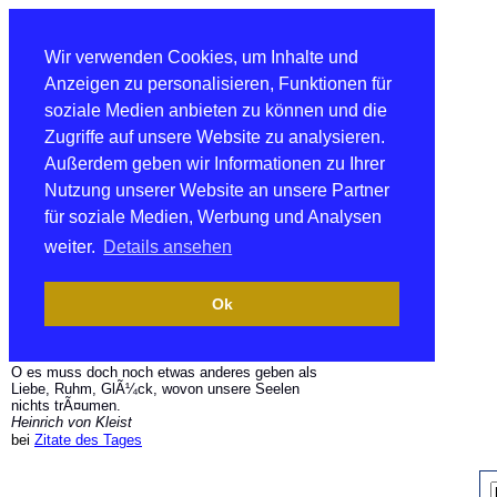
Wir verwenden Cookies, um Inhalte und
Anzeigen zu personalisieren, Funktionen für
soziale Medien anbieten zu können und die
Zugriffe auf unsere Website zu analysieren.
Außerdem geben wir Informationen zu Ihrer
Nutzung unserer Website an unsere Partner
für soziale Medien, Werbung und Analysen
weiter.
Details ansehen
Ok
O es muss doch noch etwas anderes geben als
Liebe, Ruhm, GlÃ¼ck, wovon unsere Seelen
nichts trÃ¤umen.
Heinrich von Kleist
bei
Zitate des Tages