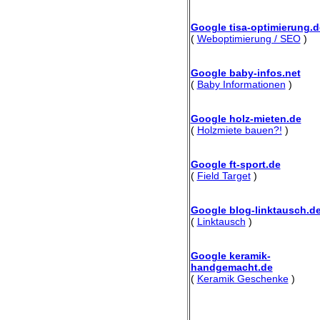
Google tisa-optimierung.d
(
Weboptimierung / SEO
)
Google baby-infos.net
(
Baby Informationen
)
Google holz-mieten.de
(
Holzmiete bauen?!
)
Google ft-sport.de
(
Field Target
)
Google blog-linktausch.d
(
Linktausch
)
Google keramik-
handgemacht.de
(
Keramik Geschenke
)