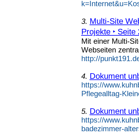
k=Internet&u=Ko
Multi-Site We
3.
Projekte ‣ Seite 
Mit einer Multi-
Webseiten zentra
http://punkt191.d
Dokument un
4.
https://www.kuhn
Pflegealltag-Kle
Dokument un
5.
https://www.kuhnb
badezimmer-alters