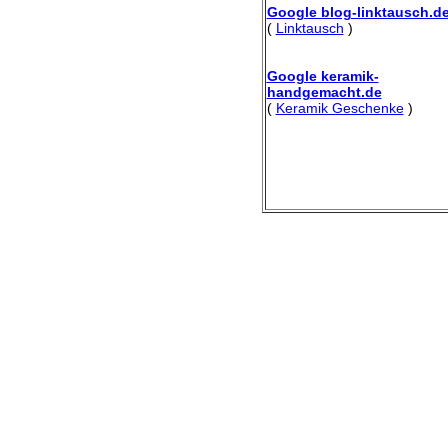
Google blog-linktausch.d
(
Linktausch
)
Google keramik-
handgemacht.de
(
Keramik Geschenke
)