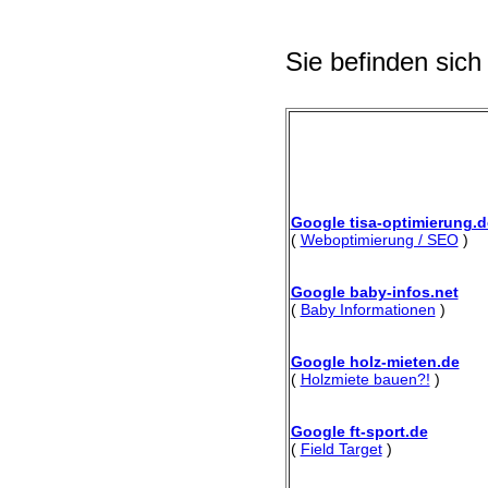
Sie befinden sich
Google tisa-optimierung.d
(
Weboptimierung / SEO
)
Google baby-infos.net
(
Baby Informationen
)
Google holz-mieten.de
(
Holzmiete bauen?!
)
Google ft-sport.de
(
Field Target
)