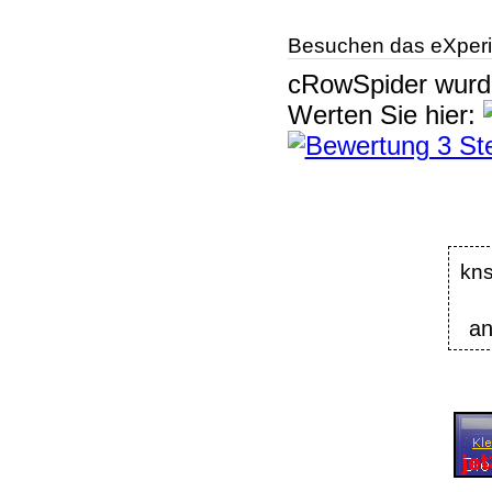
Besuchen das eXperi
cRowSpider
wur
Werten Sie hier:
kns
an