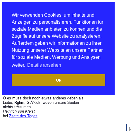
Wir verwenden Cookies, um Inhalte und
Anzeigen zu personalisieren, Funktionen für
soziale Medien anbieten zu können und die
Zugriffe auf unsere Website zu analysieren.
Außerdem geben wir Informationen zu Ihrer
Nutzung unserer Website an unsere Partner
für soziale Medien, Werbung und Analysen
weiter.
Details ansehen
Ok
O es muss doch noch etwas anderes geben als
Liebe, Ruhm, GlÃ¼ck, wovon unsere Seelen
nichts trÃ¤umen.
Heinrich von Kleist
bei
Zitate des Tages