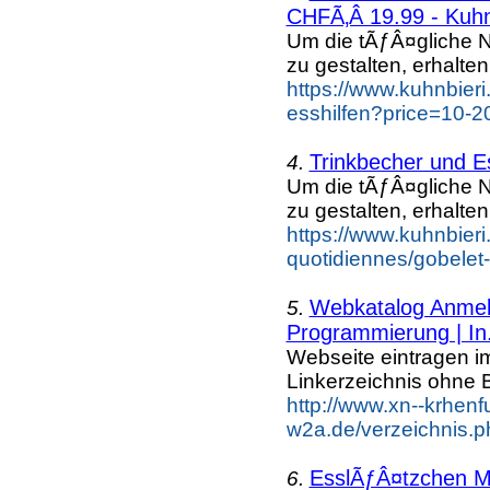
CHFÃ‚Â 19.99 - Kuhn
Um die tÃƒÂ¤gliche 
zu gestalten, erhalten
https://www.kuhnbieri.
esshilfen?price=10-2
Trinkbecher und Es
4.
Um die tÃƒÂ¤gliche 
zu gestalten, erhalten
https://www.kuhnbieri
quotidiennes/gobelet-
Webkatalog Anmeld
5.
Programmierung | In.
Webseite eintragen i
Linkerzeichnis ohne B
http://www.xn--krhenf
w2a.de/verzeichnis.p
EsslÃƒÂ¤tzchen M
6.