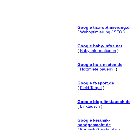
Google tisa-optimierung.d
(
Weboptimierung / SEO
)
Google baby-infos.net
(
Baby Informationen
)
Google holz-mieten.de
(
Holzmiete bauen?!
)
Google ft-sport.de
(
Field Target
)
Google blog-linktausch.d
(
Linktausch
)
Google keramik-
handgemacht.de
(
Keramik Geschenke
)