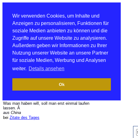
Wir verwenden Cookies, um Inhalte und
Anzeigen zu personalisieren, Funktionen für
soziale Medien anbieten zu können und die
Zugriffe auf unsere Website zu analysieren.
Außerdem geben wir Informationen zu Ihrer
Nutzung unserer Website an unsere Partner
für soziale Medien, Werbung und Analysen
weiter.
Details ansehen
Ok
Was man haben will, soll man erst einmal laufen
lassen. Â
aus China
bei
Zitate des Tages