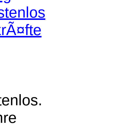
stenlos
krÃ¤fte
tenlos.
hre