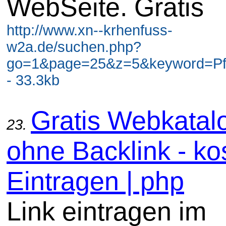
WebSeite. Gratis
http://www.xn--krhenfuss-
w2a.de/suchen.php?
go=1&page=25&z=5&keyword=Pf
- 33.3kb
Gratis Webkatal
23.
ohne Backlink - ko
Eintragen | php
Link eintragen im