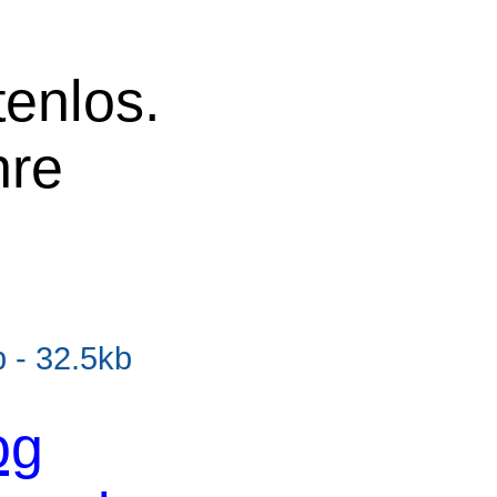
tenlos.
hre
- 32.5kb
og