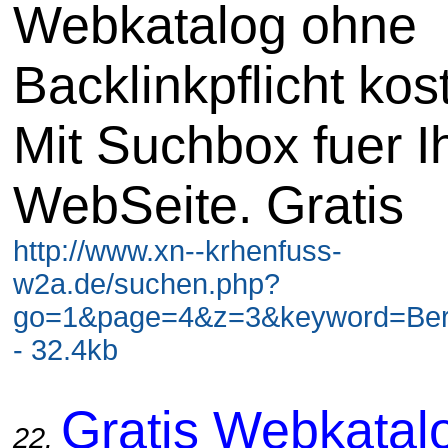
Webkatalog ohne
Backlinkpflicht kos
Mit Suchbox fuer I
WebSeite. Gratis
http://www.xn--krhenfuss-
w2a.de/suchen.php?
go=1&page=4&z=3&keyword=Berli
- 32.4kb
Gratis Webkatal
22.