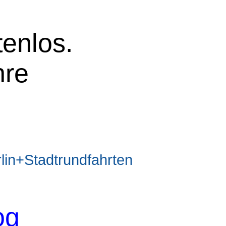
tenlos.
hre
n+Stadtrundfahrten
og