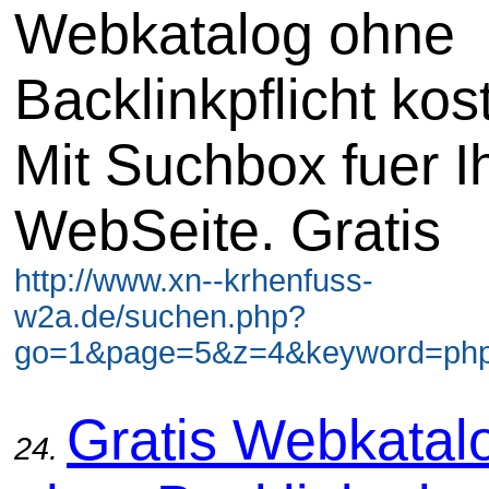
Webkatalog ohne
Backlinkpflicht kos
Mit Suchbox fuer I
WebSeite. Gratis
http://www.xn--krhenfuss-
w2a.de/suchen.php?
go=1&page=5&z=4&keyword=php 
Gratis Webkatal
24.