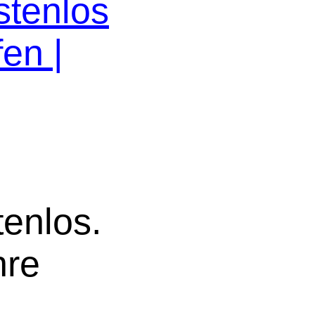
stenlos
en |
tenlos.
hre