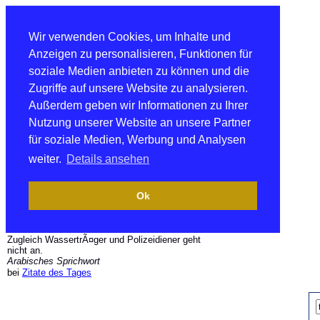
Wir verwenden Cookies, um Inhalte und
Anzeigen zu personalisieren, Funktionen für
soziale Medien anbieten zu können und die
Zugriffe auf unsere Website zu analysieren.
Außerdem geben wir Informationen zu Ihrer
Nutzung unserer Website an unsere Partner
für soziale Medien, Werbung und Analysen
weiter.
Details ansehen
Ok
Zugleich WassertrÃ¤ger und Polizeidiener geht
nicht an.
Arabisches Sprichwort
bei
Zitate des Tages