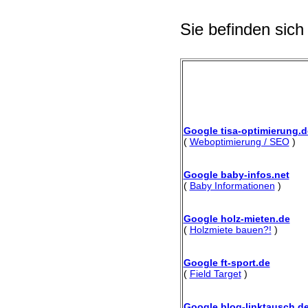
Sie befinden sich
Google tisa-optimierung.d
(
Weboptimierung / SEO
)
Google baby-infos.net
(
Baby Informationen
)
Google holz-mieten.de
(
Holzmiete bauen?!
)
Google ft-sport.de
(
Field Target
)
Google blog-linktausch.d