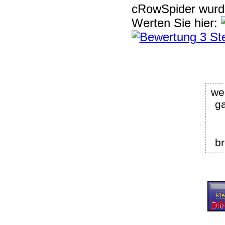
cRowSpider
wur
Werten Sie hier:
we
g
br