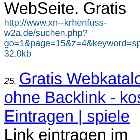
WebSeite. Gratis
http://www.xn--krhenfuss-
w2a.de/suchen.php?
go=1&page=15&z=4&keyword=spi
32.0kb
Gratis Webkatal
25.
ohne Backlink - ko
Eintragen | spiele
Link eintragen im