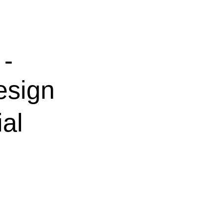
-
esign
al