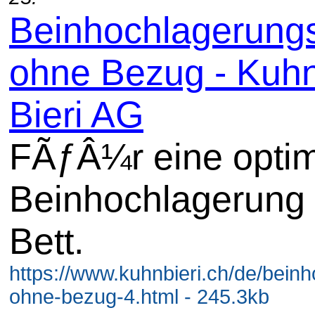
Beinhochlagerung
ohne Bezug - Kuh
Bieri AG
FÃƒÂ¼r eine opti
Beinhochlagerung
Bett.
https://www.kuhnbieri.ch/de/bein
ohne-bezug-4.html - 245.3kb