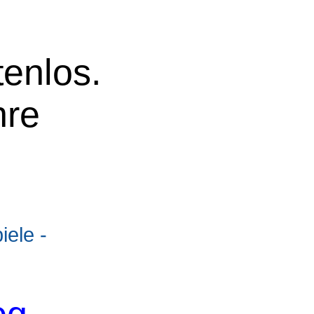
tenlos.
hre
ele -
og