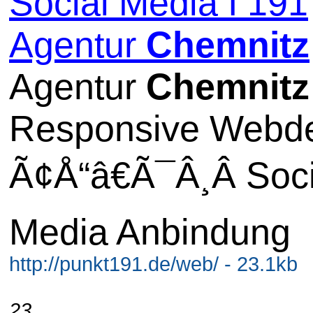
Social Media I 191
Agentur
Chemnitz
Agentur
Chemnitz
Responsive Webd
Ã¢Å“â€Ã¯Â¸Â Soci
Media Anbindung
http://punkt191.de/web/ - 23.1kb
23.