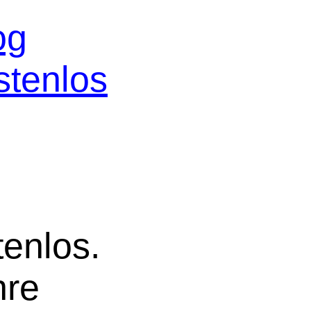
og
stenlos
tenlos.
hre