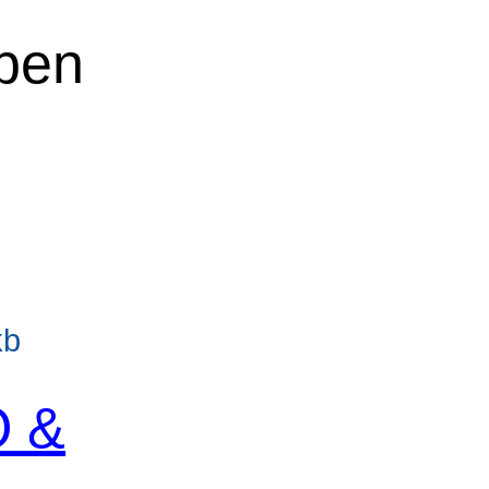
aben
kb
O &