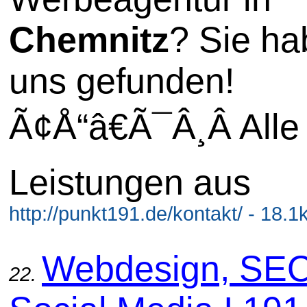
Chemnitz
? Sie h
uns gefunden!
Ã¢Å“â€Ã¯Â¸Â Alle
Leistungen aus
http://punkt191.de/kontakt/ - 18.1
Webdesign, SE
22.