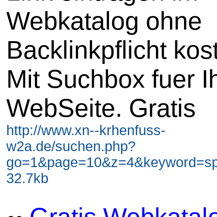
Webkatalog ohne
Backlinkpflicht kos
Mit Suchbox fuer I
WebSeite. Gratis
http://www.xn--krhenfuss-
w2a.de/suchen.php?
go=1&page=10&z=4&keyword=spi
32.7kb
Gratis Webkatal