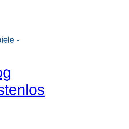
ele -
og
stenlos