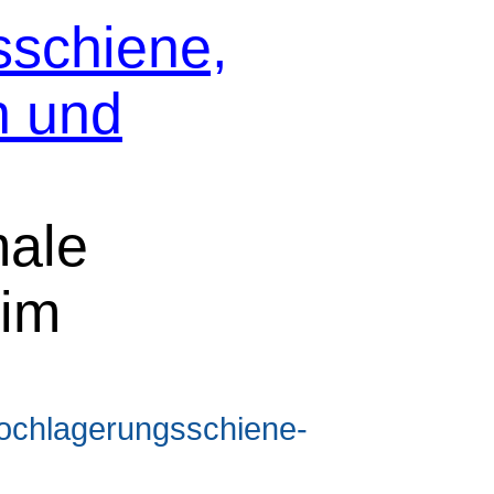
sschiene,
n und
male
 im
hochlagerungsschiene-