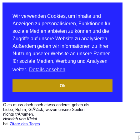
Wir verwenden Cookies, um Inhalte und
Anzeigen zu personalisieren, Funktionen für
soziale Medien anbieten zu können und die
Zugriffe auf unsere Website zu analysieren.
Außerdem geben wir Informationen zu Ihrer
Nutzung unserer Website an unsere Partner
für soziale Medien, Werbung und Analysen
weiter.
Details ansehen
Ok
O es muss doch noch etwas anderes geben als
Liebe, Ruhm, GlÃ¼ck, wovon unsere Seelen
nichts trÃ¤umen.
Heinrich von Kleist
bei
Zitate des Tages