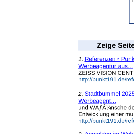
Zeige Seit
Referenzen ‣ Punk
1.
Werbeagentur aus...
ZEISS VISION CEN
http://punkt191.de/re
Stadtbummel 2025
2.
Werbeagent...
und WÃƒÂ¼nsche d
Entwicklung einer mu
http://punkt191.de/r
Anmelden im Webka