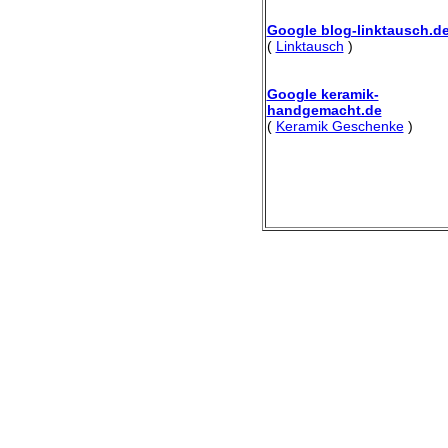
Google blog-linktausch.d
(
Linktausch
)
Google keramik-
handgemacht.de
(
Keramik Geschenke
)