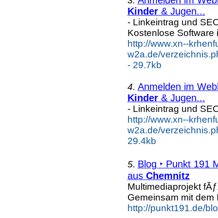
3.
Kinder
& Jugen...
- Linkeintrag und SE
Kostenlose Software 
http://www.xn--krhenf
w2a.de/verzeichnis.
- 29.7kb
Anmelden im Webka
4.
Kinder
& Jugen...
- Linkeintrag und SE
http://www.xn--krhenf
w2a.de/verzeichnis.p
29.4kb
Blog ‣ Punkt 191 
5.
aus
Chemnitz
Multimediaprojekt fÃ
Gemeinsam mit dem In
http://punkt191.de/blo