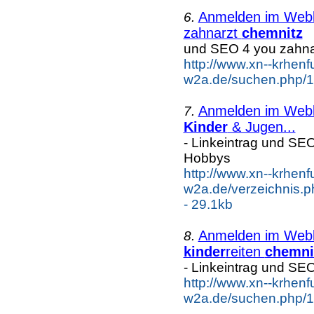
Anmelden im Webka
6.
zahnarzt
chemnitz
und SEO 4 you zahna
http://www.xn--krhenf
w2a.de/suchen.php/1
Anmelden im Webka
7.
Kinder
& Jugen...
- Linkeintrag und SE
Hobbys
http://www.xn--krhenf
w2a.de/verzeichnis.
- 29.1kb
Anmelden im Webka
8.
kinder
reiten
chemni
- Linkeintrag und SE
http://www.xn--krhenf
w2a.de/suchen.php/1/