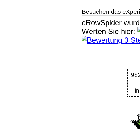
Besuchen das eXperi
cRowSpider
wur
Werten Sie hier:
98
li