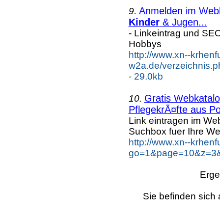
Anmelden im Webka
9.
Kinder
& Jugen...
- Linkeintrag und SE
Hobbys
http://www.xn--krhenf
w2a.de/verzeichnis.
- 29.0kb
Gratis Webkatalog
10.
PflegekrÃ¤fte aus Po
Link eintragen im Web
Suchbox fuer Ihre We
http://www.xn--krhen
go=1&page=10&z=3&k
Erge
Sie befinden sich 