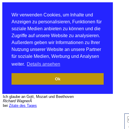
Wir verwenden Cookies, um Inhalte und
Anzeigen zu personalisieren, Funktionen für
soziale Medien anbieten zu können und die
Zugriffe auf unsere Website zu analysieren.
Außerdem geben wir Informationen zu Ihrer
Nutzung unserer Website an unsere Partner
für soziale Medien, Werbung und Analysen
weiter.
Details ansehen
Ok
Ich glaube an Gott, Mozart und Beethoven
Richard WagnerÂ
bei
Zitate des Tages