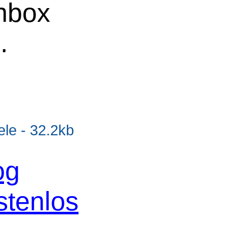
chbox
e
.
e - 32.2kb
og
stenlos