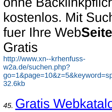
ohne Backlinkpflic
kostenlos. Mit Su
fuer Ihre Web
Seit
Gratis
http://www.xn--krhenfuss-
w2a.de/suchen.php?
go=1&page=10&z=5&keyword=spi
32.6kb
Gratis Webkatal
45.