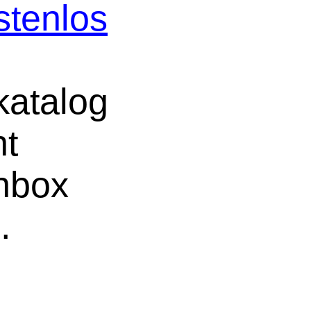
stenlos
atalog
ht
chbox
e
.