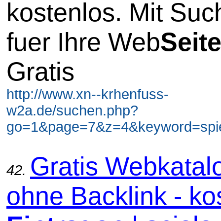
kostenlos. Mit Su
fuer Ihre Web
Seit
Gratis
http://www.xn--krhenfuss-
w2a.de/suchen.php?
go=1&page=7&z=4&keyword=spiel
Gratis Webkatal
42.
ohne Backlink - ko