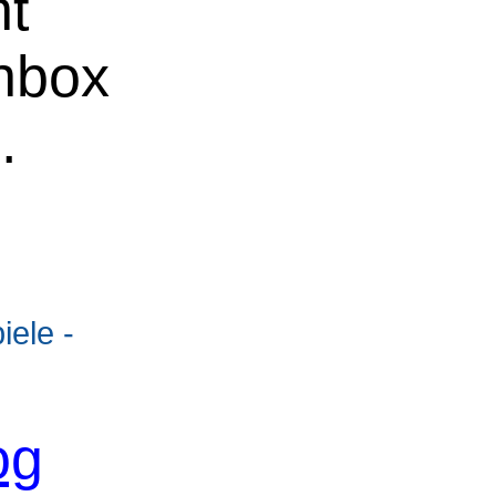
ht
chbox
e
.
ele -
og