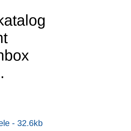
atalog
ht
chbox
e
.
e - 32.6kb