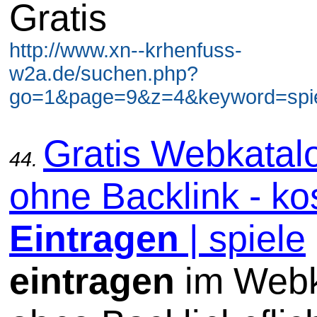
Gratis
http://www.xn--krhenfuss-
w2a.de/suchen.php?
go=1&page=9&z=4&keyword=spiel
Gratis Webkatal
44.
ohne Backlink - ko
Eintragen
| spiele
eintragen
im Webk