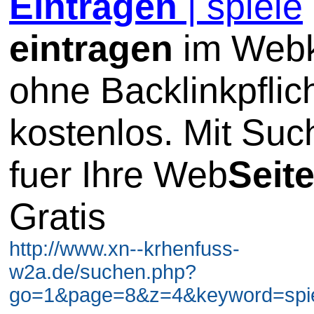
Eintragen
| spiele
eintragen
im Webk
ohne Backlinkpflic
kostenlos. Mit Su
fuer Ihre Web
Seit
Gratis
http://www.xn--krhenfuss-
w2a.de/suchen.php?
go=1&page=8&z=4&keyword=spiel