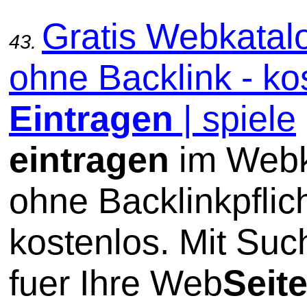
Gratis Webkatal
43.
ohne Backlink - ko
Eintragen
| spiele
eintragen
im Webk
ohne Backlinkpflic
kostenlos. Mit Su
fuer Ihre Web
Seit