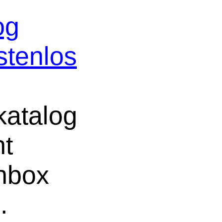
og
stenlos
atalog
ht
chbox
e
.