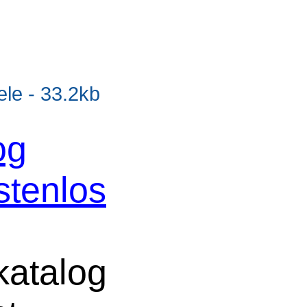
e - 33.2kb
og
stenlos
atalog