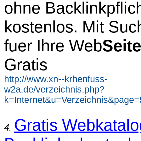
ohne Backlinkpflic
kostenlos. Mit Su
fuer Ihre Web
Seit
Gratis
http://www.xn--krhenfuss-
w2a.de/verzeichnis.php?
k=Internet&u=Verzeichnis&page=5
Gratis Webkatal
4.