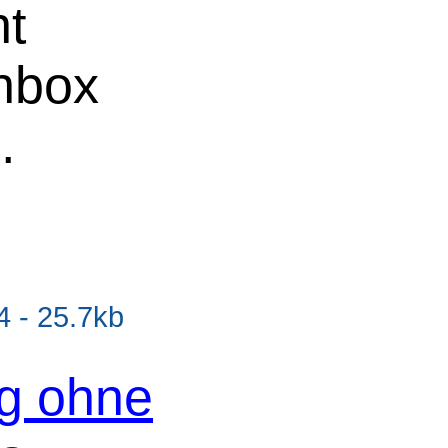
ht
chbox
e
.
 - 25.7kb
og ohne