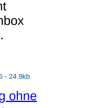
ht
chbox
e
.
 - 24.9kb
og ohne