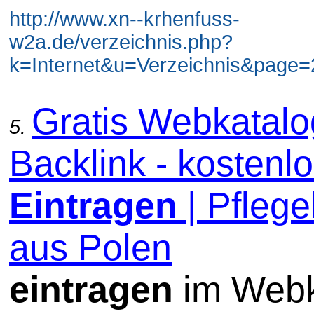
http://www.xn--krhenfuss-
w2a.de/verzeichnis.php?
k=Internet&u=Verzeichnis&page=2
Gratis Webkatal
5.
Backlink - kostenl
Eintragen
| Pflege
aus Polen
eintragen
im Webk