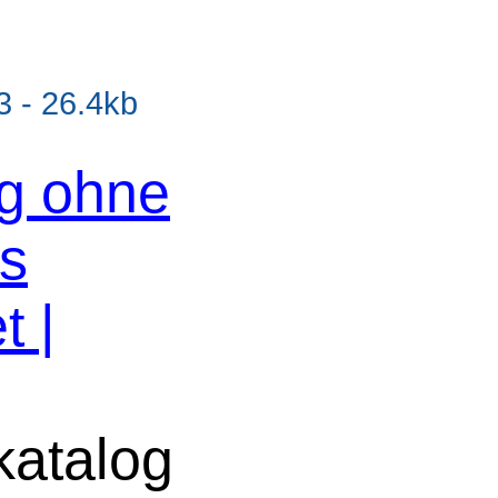
 - 26.4kb
og ohne
os
t |
atalog