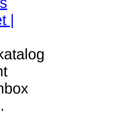
os
t |
atalog
ht
chbox
e
.