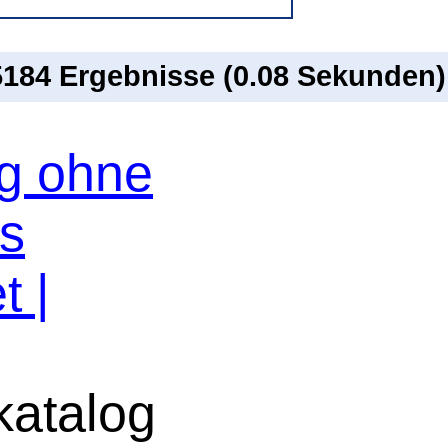
 5184 Ergebnisse (0.08 Sekunden)
og ohne
os
t |
atalog