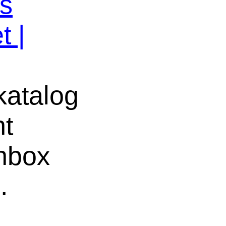
os
t |
atalog
ht
chbox
e
.