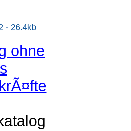
 - 26.4kb
og ohne
os
krÃ¤fte
atalog