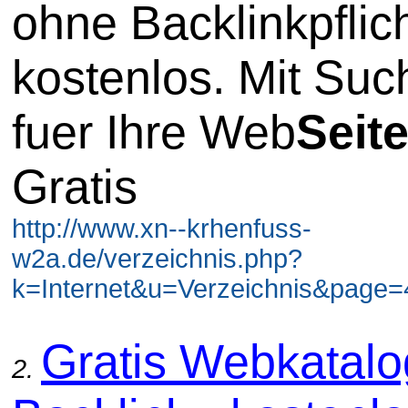
ohne Backlinkpflic
kostenlos. Mit Su
fuer Ihre Web
Seit
Gratis
http://www.xn--krhenfuss-
w2a.de/verzeichnis.php?
k=Internet&u=Verzeichnis&page=4
Gratis Webkatal
2.