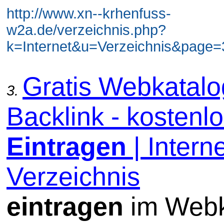
http://www.xn--krhenfuss-
w2a.de/verzeichnis.php?
k=Internet&u=Verzeichnis&page=3
Gratis Webkatal
3.
Backlink - kostenl
Eintragen
| Interne
Verzeichnis
eintragen
im Webk