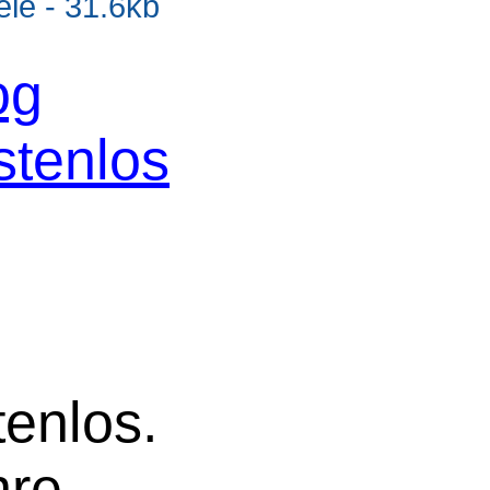
e - 31.6kb
og
stenlos
tenlos.
hre