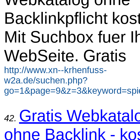
Backlinkpflicht kos
Mit Suchbox fuer I
WebSeite. Gratis
http://www.xn--krhenfuss-
w2a.de/suchen.php?
go=1&page=9&z=3&keyword=spiel
Gratis Webkatal
42.
ohne Backlink - ko