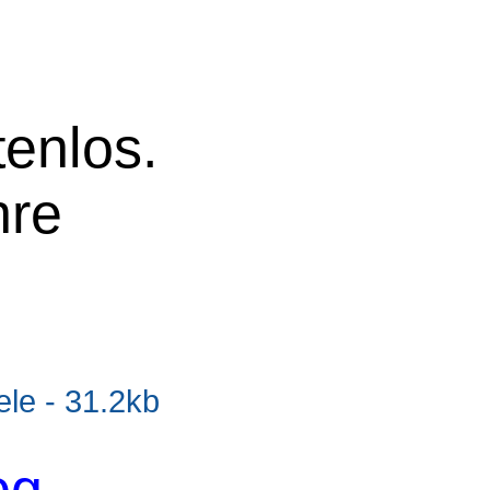
tenlos.
hre
e - 31.2kb
og