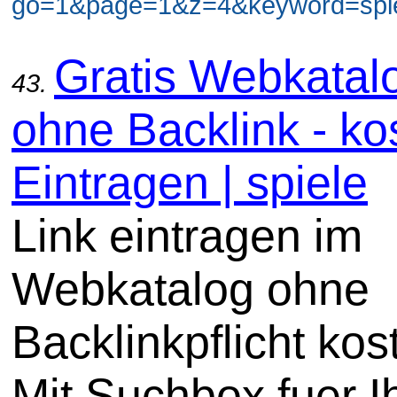
go=1&page=1&z=4&keyword=spiel
Gratis Webkatal
43.
ohne Backlink - ko
Eintragen | spiele
Link eintragen im
Webkatalog ohne
Backlinkpflicht kos
Mit Suchbox fuer I