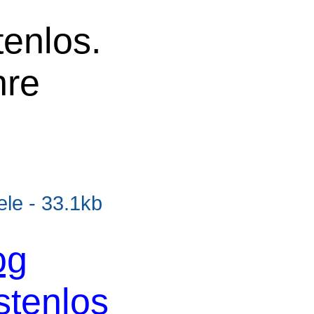
tenlos.
hre
e - 33.1kb
og
stenlos