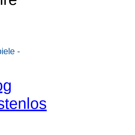
ele -
og
stenlos