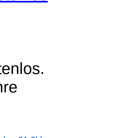
tenlos.
hre