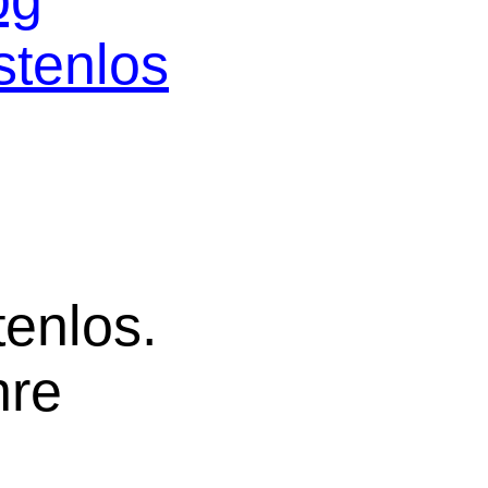
stenlos
tenlos.
hre