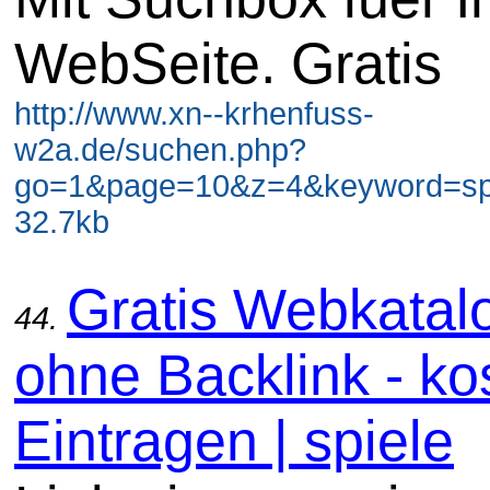
WebSeite. Gratis
http://www.xn--krhenfuss-
w2a.de/suchen.php?
go=1&page=10&z=4&keyword=spi
32.7kb
Gratis Webkatal
44.
ohne Backlink - ko
Eintragen | spiele