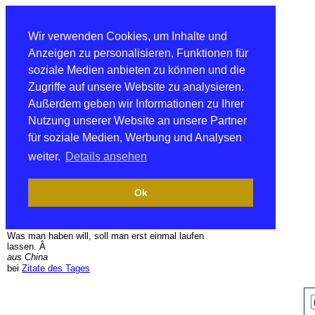
Wir verwenden Cookies, um Inhalte und
Anzeigen zu personalisieren, Funktionen für
soziale Medien anbieten zu können und die
Zugriffe auf unsere Website zu analysieren.
Außerdem geben wir Informationen zu Ihrer
Nutzung unserer Website an unsere Partner
für soziale Medien, Werbung und Analysen
weiter.
Details ansehen
Ok
Was man haben will, soll man erst einmal laufen
lassen. Â
aus China
bei
Zitate des Tages