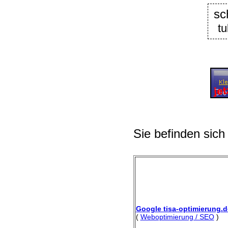
sc
tu
Sie befinden sich
Google tisa-optimierung.d
(
Weboptimierung / SEO
)