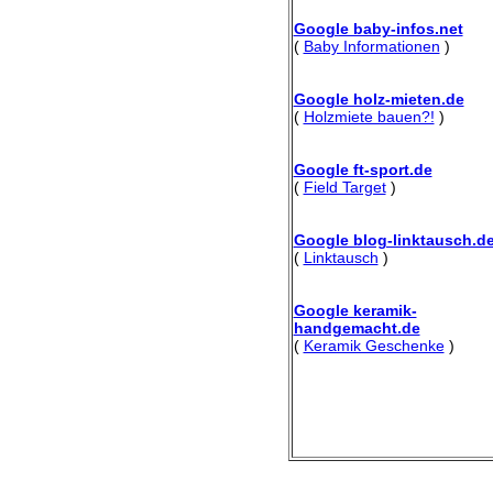
Google baby-infos.net
(
Baby Informationen
)
Google holz-mieten.de
(
Holzmiete bauen?!
)
Google ft-sport.de
(
Field Target
)
Google blog-linktausch.d
(
Linktausch
)
Google keramik-
handgemacht.de
(
Keramik Geschenke
)