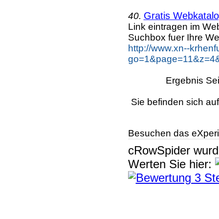
Gratis Webkatalog
40.
Link eintragen im Web
Suchbox fuer Ihre We
http://www.xn--krhen
go=1&page=11&z=4&k
Ergebnis Sei
Sie befinden sich au
Besuchen das eXperi
cRowSpider
wur
Werten Sie hier: