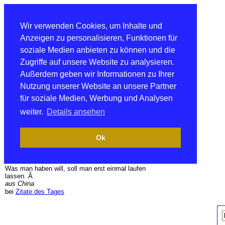
Wir verwenden Cookies, um Inhalte und
Anzeigen zu personalisieren, Funktionen für
soziale Medien anbieten zu können und die
Zugriffe auf unsere Website zu analysieren.
Außerdem geben wir Informationen zu Ihrer
Nutzung unserer Website an unsere Partner
für soziale Medien, Werbung und Analysen
weiter.
Details ansehen
Ok
Was man haben will, soll man erst einmal laufen
lassen. Â
aus China
bei
Zitate des Tages