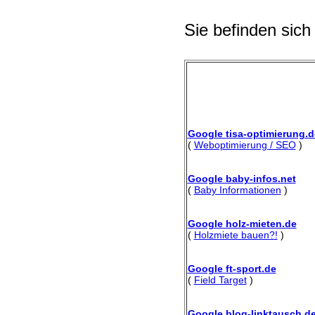
Sie befinden sich
Google tisa-optimierung.d
(
Weboptimierung / SEO
)
Google baby-infos.net
(
Baby Informationen
)
Google holz-mieten.de
(
Holzmiete bauen?!
)
Google ft-sport.de
(
Field Target
)
Google blog-linktausch.d