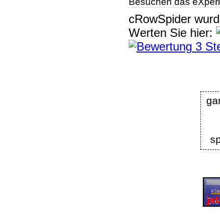
Besuchen das eXperi
cRowSpider
wur
Werten Sie hier:
ga
s