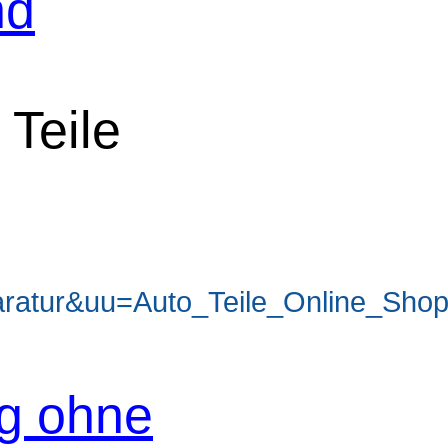
nd
 Teile
ratur&uu=Auto_Teile_Online_Sho
og ohne