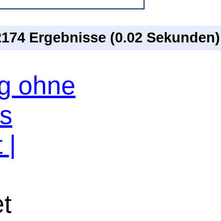
 2174 Ergebnisse (0.02 Sekunden)
og ohne
os
 |
et