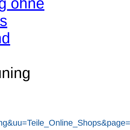
og ohne
os
nd
uning
ng&uu=Teile_Online_Shops&page