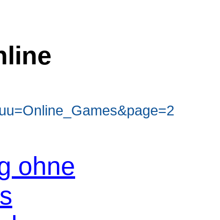
line
&uu=Online_Games&page=2
og ohne
os