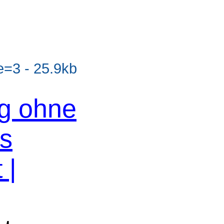
=3 - 25.9kb
og ohne
os
 |