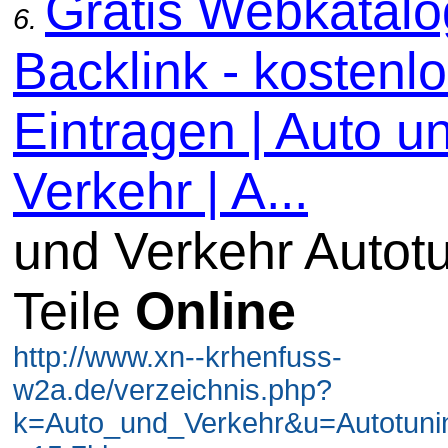
Gratis Webkatal
6.
Backlink - kostenl
Eintragen | Auto u
Verkehr | A...
und Verkehr Autot
Teile
Online
http://www.xn--krhenfuss-
w2a.de/verzeichnis.php?
k=Auto_und_Verkehr&u=Autotuni