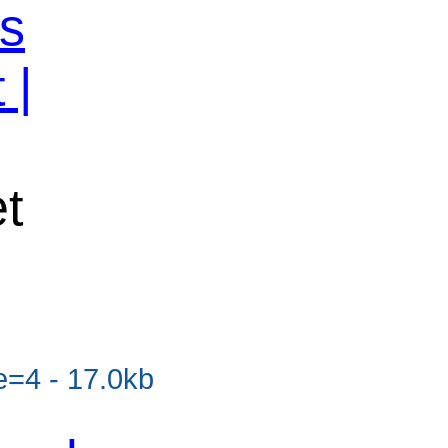
os
 |
et
=4 - 17.0kb