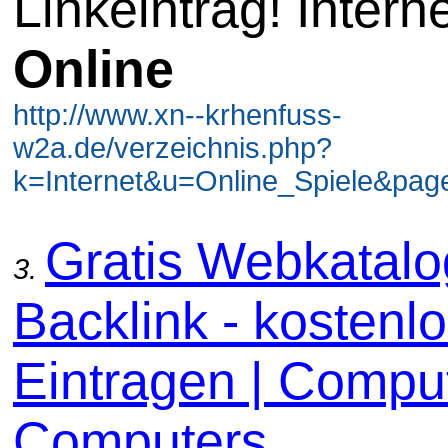
Linkeintrag! Intern
Online
http://www.xn--krhenfuss-
w2a.de/verzeichnis.php?
k=Internet&u=Online_Spiele&page
Gratis Webkatal
3.
Backlink - kostenl
Eintragen | Comput
Computers...