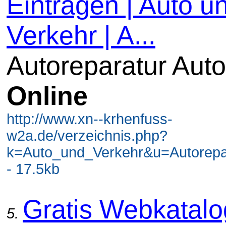
Eintragen | Auto u
Verkehr | A...
Autoreparatur Auto
Online
http://www.xn--krhenfuss-
w2a.de/verzeichnis.php?
k=Auto_und_Verkehr&u=Autorepa
- 17.5kb
Gratis Webkatal
5.