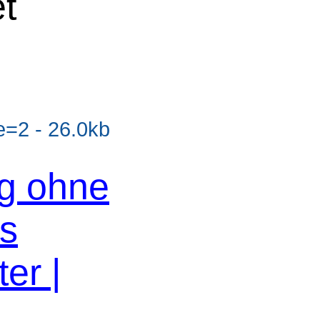
et
=2 - 26.0kb
og ohne
os
er |